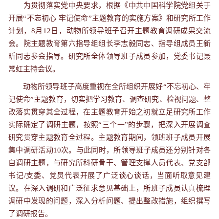
为贯彻落实党中央要求，根据《中共中国科学院党组关于
开展“不忘初心 牢记使命”主题教育的实施方案》和研究所工作
计划，
8
月
12
日，动物所领导班子召开主题教育调研成果交流
会。院主题教育第六指导组组长李志毅同志、指导组成员王新
昕同志参会指导。研究所全体领导班子成员参加，党委书记聂
常虹主持会议。
动物所领导班子高度重视在全所组织开展好“不忘初心、牢
记使命”主题教育，切实把学习教育、调查研究、检视问题、整
改落实贯穿其全过程，在主题教育开始之初就立足研究所工作
实际确定了调研主题，按照“三个一”的步骤，把深入开展调查
研究贯穿主题教育全过程。主题教育期间，领班班子成员开展
集中调研活动
10
次。与此同时，所领导班子成员还分别针对各
自调研主题，与研究所科研骨干、管理支撑人员代表、党支部
书记
/
支委、党员代表开展了广泛谈心谈话，当面听取意见建
议。在深入调研和广泛征求意见基础上，所班子成员认真梳理
调研中发现的问题，深入分析问题、提出整改措施，组织撰写
了调研报告。