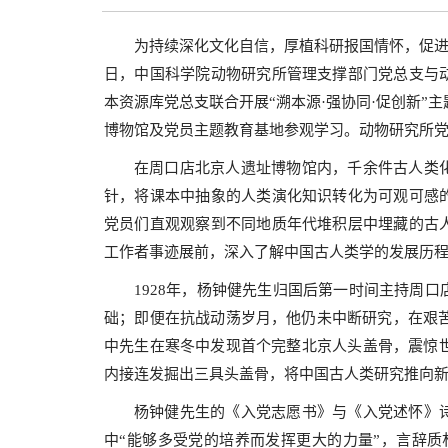
为持续深化文化自信，厚植科研报国情怀，促进管
日，中国科学院动物研究所管理支撑部门党总支与
本资源库党总支联合开展“溯本源·强协同·促创新”
博物馆及党员主题教育基地参观学习。动物研究所
在周口店北京人遗址博物馆内，千余件古人类
针，将课本中抽象的人类演化知识转化为可观可感
党员们直观观察到不同地质年代堆积层中埋藏的古
工作者事迹展前，深入了解中国古人类学的发展历
1928年，杨钟健先生归国后第一时间主持周
础；即便在抗战动荡岁月，他仍未中断研究，在艰苦
中先生在寒冬中发现首个完整北京人头盖骨，震惊世
内接连发掘出三具头盖骨，将中国古人类研究推向
杨钟健先生的《入党志愿书》与《入党述怀》
中“能够多受党的培养而发挥更大的力量”，言辞质