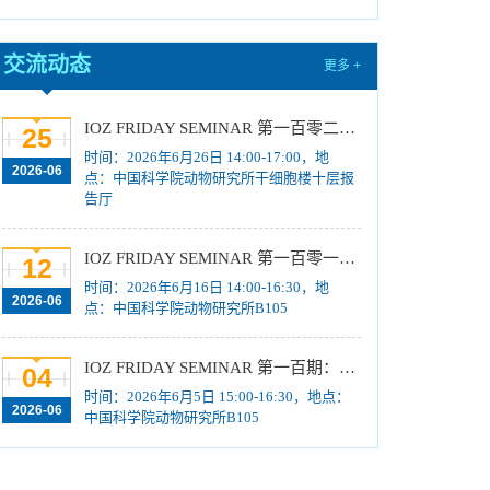
中国科学院动物研究所2026年招收硕士学位研
究生复试规程
[2026-03-16]
交流动态
更多 +
中国科学院动物研究所2026年博士招考“申请-考
核”制业务课笔试成绩及进入面试名单公示
[2026-
IOZ FRIDAY SEMINAR 第一百零二期：生物3D打印：从结构制造到功能编程
25
01-22]
时间：2026年6月26日 14:00-17:00，地
中国科学院动物研究所2026年博士招考“申请-考
2026-06
点：中国科学院动物研究所干细胞楼十层报
核”制业务课笔试、面试总体要求及规程
[2026-01-
告厅
14]
中国科学院动物研究所2026年博士招考“申请-考
IOZ FRIDAY SEMINAR 第一百零一期：DNA损伤修复：从表观遗传调控到神经毒性（王东鹏）；Exploring the RNA World with Cryo-EM（张凯铭）
12
核”制进入笔试名单公示
[2026-01-14]
时间：2026年6月16日 14:00-16:30，地
2026-06
点：中国科学院动物研究所B105
中国科学院动物研究所2026年招收春季入学博
士研究生拟录取结果公示
[2025-12-03]
IOZ FRIDAY SEMINAR 第一百期：Precision Engineering of Crop Genomes: From Genome Editing to Programmable Biology
04
中国科学院动物研究所2025年第一批报废固定
时间：2026年6月5日 15:00-16:30，地点：
资产处置项目成交结果公告
[2025-12-03]
2026-06
中国科学院动物研究所B105