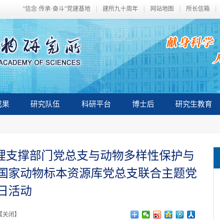
"信念·传承·奋斗"党建基地
建所九十周年
网站地图
所长信箱
成果
研究队伍
科研平台
博士后
研究生教育
管理支撑部门党总支与动物多样性保护与
国家动物标本资源库党总支联合主题党
日活动
【
关闭
】