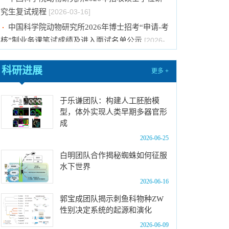
中国科学院动物研究所2026年博士招考“申请-考
核”制业务课笔试成绩及进入面试名单公示
[2026-
01-22]
中国科学院动物研究所2026年博士招考“申请-考
核”制业务课笔试、面试总体要求及规程
[2026-01-
科研进展
更多 +
14]
中国科学院动物研究所2026年博士招考“申请-考
于乐谦团队：构建人工胚胎模
核”制进入笔试名单公示
[2026-01-14]
型，体外实现人类早期多器官形
中国科学院动物研究所2026年招收春季入学博
成
士研究生拟录取结果公示
[2025-12-03]
2026-06-25
中国科学院动物研究所2025年第一批报废固定
白明团队合作揭秘蜘蛛如何征服
资产处置项目成交结果公告
[2025-12-03]
水下世界
中国科学院动物研究所2026年招收博士研究生
2026-06-16
拟录取名单公示
[2026-06-05]
郭宝成团队揭示刺鱼科物种ZW
中国科学院动物研究所2026年优秀大学生夏令
性别决定系统的起源和演化
营活动招募计划
[2026-05-20]
2026-06-09