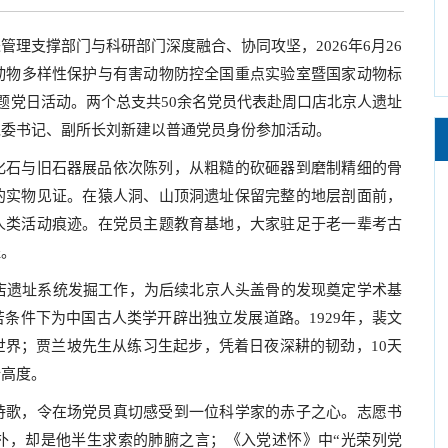
理支撑部门与科研部门深度融合、协同攻坚，2026年6月26
动物多样性保护与有害动物防控全国重点实验室暨国家动物标
主题党日活动。两个总支共50余名党员代表赴周口店北京人遗址
党委书记、副所长刘新建以普通党员身份参加活动。
化石与旧石器展品依次陈列，从粗糙的砍砸器到磨制精细的骨
的实物见证。在猿人洞、山顶洞遗址保留完整的地层剖面前，
人类活动痕迹。在党员主题教育基地，大家驻足于老一辈考古
程。
口店遗址系统发掘工作，为后续北京人头盖骨的发现奠定学术基
条件下为中国古人类学开辟出独立发展道路。1929年，裴文
界；贾兰坡先生从练习生起步，凭着日夜深耕的韧劲，10天
新高度。
诗歌，令在场党员真切感受到一位科学家的赤子之心。志愿书
朴，却是他半生求索的肺腑之言；《入党述怀》中“光荣列党