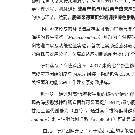
物的能量代谢变得更加复杂，从而针对性地产生了
要生理过程，机体通过
战栗产热
与
非战栗产热来
应
的核心环节。然而，
肠道来源菌群如何调控棕色脂
不同海拔形成的环境温度梯度可能为筛选与寒
海拔的野生猕猴（
Macaca mulatta
）种群为自然模型
谢物灌胃以及功能验证实验，首次证实肠道菌群激
能菌株与效应分子，为高原适应机制的阐明提供了
研究选取了海拔跨度 50–4,317 米的七个野
完成宏基因组测序与 MAGs 组装，构建包含 2,2
关细菌和功能比较工作建立原始数据库。
进一步，通过对高/低海拔种群的猕猴粪便粪菌
现高海拔猕猴种群肠道菌群可显著提升FMT小鼠小
甘油三酯代谢能力（图3）。通过高海拔猕猴种群
ananatis
）和甘油酯代谢通路（map00561）可
由此，研究团队开展了对于菠萝泛菌的功能验