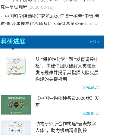
究生复试规程
[2026-03-16]
中国科学院动物研究所2026年博士招考“申请-考
核”制业务课笔试成绩及进入面试名单公示
[2026-
01-22]
中国科学院动物研究所2026年博士招考“申请-考
科研进展
核”制业务课笔试、面试总体要求及规程
[2026-01-
更多 +
14]
中国科学院动物研究所2026年博士招考“申请-考
从 "保护性封套" 到 "发育调控中
核”制进入笔试名单公示
[2026-01-14]
枢"：焦建伟团队破解人类脑膜
发育规律并揭示其指挥大脑皮层
中国科学院动物研究所2026年招收春季入学博
构建的关键机制
士研究生拟录取结果公示
[2025-12-03]
2026-05-30
中国科学院动物研究所2025年第一批报废固定
资产处置项目成交结果公告
《中国生物物种名录2026版》发
[2025-12-03]
布
中国科学院动物研究所2026年招收港澳台硕士
2026-05-27
研究生拟录取结果公示
[2026-05-20]
动物研究所合作构建“衰老数字
中国科学院动物研究所2026年优秀大学生夏令
人体”，助力慢病精准防控
营活动招募计划
[2026-05-20]