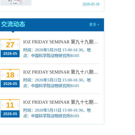
2026-05-18
中国科学院动物研究所2026年招收硕士学位研
究生复试规程
[2026-03-16]
中国科学院动物研究所2026年博士招考“申请-考
交流动态
更多 +
核”制业务课笔试成绩及进入面试名单公示
[2026-
01-22]
IOZ FRIDAY SEMINAR 第九十九期：细菌的免疫体系与精准噬菌体治疗
27
中国科学院动物研究所2026年博士招考“申请-考
时间：2026年5月29日 15:00-16:30，地
2026-05
核”制业务课笔试、面试总体要求及规程
[2026-01-
点：中国科学院动物研究所B105
14]
中国科学院动物研究所2026年博士招考“申请-考
IOZ FRIDAY SEMINAR 第九十八期：空间单细胞表观组学及其在临床上的转化
18
核”制进入笔试名单公示
[2026-01-14]
时间：2026年5月22日 15:00-16:30，地
2026-05
点：中国科学院动物研究所B105
中国科学院动物研究所2026年招收春季入学博
士研究生拟录取结果公示
[2025-12-03]
IOZ FRIDAY SEMINAR 第九十七期：Extracellular matrix niche regulation of morphogenesis and protection of progenitors in heart development and skeletal ageing
11
中国科学院动物研究所2025年第一批报废固定
时间：2026年5月15日 15:00-16:30，地
资产处置项目成交结果公告
[2025-12-03]
2026-05
点：中国科学院动物研究所B105