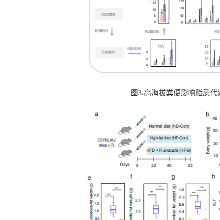
图3.高海拔粪便影响脂质