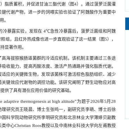
AT）脂质蓄积，并促进甘油三酯代谢（图4）。通过菠萝泛菌灌
关键代谢产物，进一步的饲喂实验也验证了阿魏酸作为重要中
作用。
的冷暴露实验，发现在 4℃急性冷暴露后，菠萝泛菌组和阿魏
高于对照组，且红外热成像也进一步直观验证了这一结果（图5），
维持显著作用。
了高海拔猕猴肠道菌群的冷适应机制。该机制主要通过三条途
养吸收能力、提高丙酸浓度、激活产热通路并强化脂质代谢。
拔适应的关键微生物，发现该菌株可激活棕色脂肪组织、减少
菌关键效应代谢物的调控功能。该研究阐明了野生动物应对高
也提供了具有潜在应用价值的研究基础。
e adaptive thermogenesis at high altitude”为题于2026年5月28
研究所助理研究员王晓晨、博士生张鸣一，副研究员李萌、博士后徐
中国科学院动物研究所李明研究员和北京林业大学薄婷贝副教
Christian Roos教授以及中南林业科技大学向左甫教授