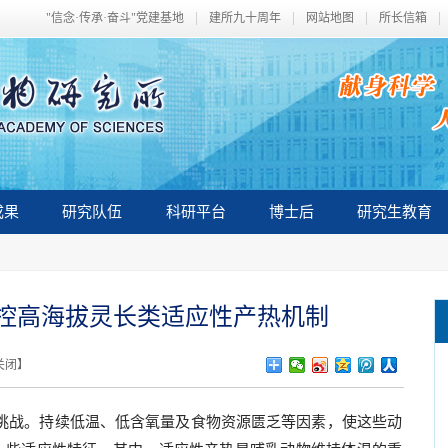
"信念·传承·奋斗"党建基地
建所九十周年
网站地图
所长信箱
成果
研究队伍
科研平台
博士后
研究生教育
控高海拔灵长类适应性产热机制
关闭
】
巨大挑战。持续低温、低含氧量及食物资源匮乏等因素，使这些动