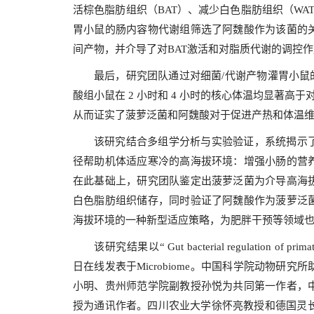
活棕色脂肪组织（BAT）、减少白色脂肪组织（W
胃小鼠的肠内容物代谢组筛选了阿魏酸作为该菌的
间产物，并介导了对BAT激活和对脂质代谢的调控
最后，研究团队通过对细菌/代谢产物灌胃小鼠
酸组小鼠在 2 小时和 4 小时的核心体温均显著
从而证实了菠萝泛菌和阿魏酸对于促进产热和体温
该研究结合多组学分析与实验验证，系统揭示
径帮助机体适应寒冷的高海拔环境：增强小肠的营
在此基础上，研究团队鉴定出菠萝泛菌为介导高海
白色脂肪组织储存，同时验证了阿魏酸作为菠萝泛
海拔环境的一种新型适应策略，为肥胖干预等领域
该研究结果以“ Gut bacterial regulation of primat
日在线发表于Microbiome。中国科学院动物
小明、贵州师范学院副教授孙悦为共同第一作者，
授为通讯作者。四川农业大学徐怀亮教授和德国灵长类中心