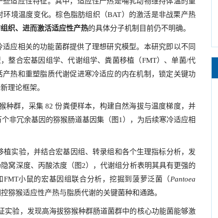
一些适应性特征。其中，适应性产热是哺乳动物维持体温的重
对环境温度变化。棕色脂肪组织（BAT）的激活是非战栗产热
肪组织、进而激活适应性产热
的具体分子机制目前仍不明确。
冷适应相关的功能菌群提供了理想研究模型。本研究即以不同
，整合宏基因组学、代谢组学、粪菌移植（FMT）、单菌/代
活产热和重塑脂质代谢促进寒冷适应的内在机制，锁定关键功
全新理论框架。
生猕猴种群，采集 82 份粪便样本，构建自然海拔与温度梯度，并
80 万个非冗余基因的猕猴肠道基因集（图1），为后续寒冷适应相
移植实验，并结合宏基因组、转录组和各个生理指标分析，发
肠隐窝深度、丙酸浓度（图2），代谢组分析表明其具有更强的
和FMT小鼠的宏基因组联合分析，挖掘到菠萝泛菌（
Pantoea
能是调控猕猴适应性产热与脂质代谢的关键菌种和通路。
证实验，发现高海拔猕猴种群肠道菌群中的核心功能菌能够激