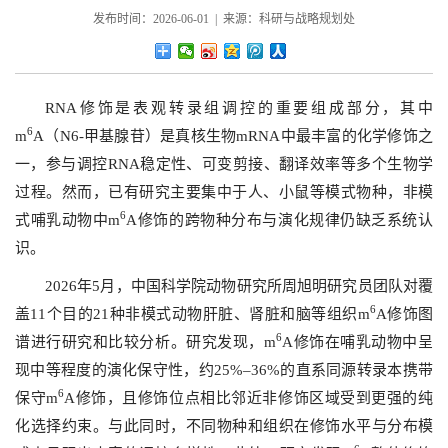
发布时间：2026-06-01 | 来源：科研与战略规划处
RNA修饰是表观转录组调控的重要组成部分，其中
6
m
A（N6-甲基腺苷）是真核生物mRNA中最丰富的化学修饰之
一，参与调控RNA稳定性、可变剪接、翻译效率等多个生物学
过程。然而，已有研究主要集中于人、小鼠等模式物种，非模
6
式哺乳动物中m
A修饰的跨物种分布与演化规律仍缺乏系统认
识。
2026年5月，中国科学院动物研究所周旭明研究员团队对覆
6
盖11个目的21种非模式动物肝脏、肾脏和脑等组织m
A修饰图
6
谱进行研究和比较分析。研究发现，m
A修饰在哺乳动物中呈
现中等程度的演化保守性，约25%–36%的直系同源转录本携带
6
保守m
A修饰，且修饰位点相比邻近非修饰区域受到更强的纯
化选择约束。与此同时，不同物种和组织在修饰水平与分布模