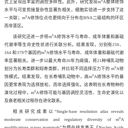
6
式上呈现出丰富的调控多样性。此外，研究发现m
A整体修饰
水平与可变剪接复杂性显著负相关，细胞实验进一步支持了这
6
一关联；m
A修饰位点也更倾向于分布在RNA二级结构的环区
而非茎区。
6
该研究还进一步将
m
A
修饰水平与寿命、成年体重和基础
代谢率等生命史性状进行关联分析。结果发现，分别有250、
6
164 和379个基因的
m
A
修饰水平与寿命、成年体重和基础代谢
率显著相关。进一步以最大寿命26年为阈值，将21种哺乳动物
6
划分为长寿类群和短寿类群，并比较不同选择压力下的
m
A
修
6
饰模式。结果发现，在长寿哺乳动物中，高
m
A
修饰水平的基
因更常表现为选择放松，而非选择强化。这表明在长寿物种的
6
演化过程中，
m
A
修饰可能与基因调控灵活性、生命史演化以
及衰老相关过程存在进化联系。
相关研究成果以“Single-base resolution atlas reveals
6
moderate conservation and regulatory diversity of
m
A
modifications across mammals”为题在线发表于《Nucleic Acids