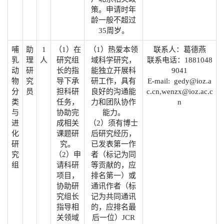
策。申请时年
龄一般不超过
35周岁。
哺
助
1
（1）在
（1）热爱本领
联系人：葛德燕
乳
理
人
研究组
域科学研究，
联系电话：1881048
动
研
长的指
能独立开展科
9041
物
究
导下承
研工作，具有
E-mail: gedy@ioz.a
分
员
担科研
良好的沟通能
c.cn,wenzx@ioz.ac.c
类
任务，
力和团队协作
n
与
协助完
能力。
进
成相关
（2）须有博士
化
课题研
后研究经历，
研
究。
已发表第一作
究
（2）申
者（标记为同
组
请科研
等贡献的，应
项目，
排名第一）或
协助研
通讯作者（标
究组长
记为共同通讯
指导相
的，应排名最
关领域
后一位）JCR