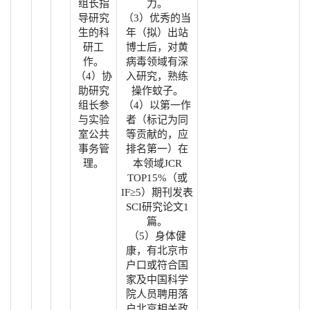
组长指
力。
导研究
（3）优秀的当
生的科
年（拟）出站
研工
博士后，对黄
作。
病毒领域有深
（4）协
入研究，熟练
助研究
操作蚊子。
组长参
（4）以第一作
与实验
者（标记为同
室公共
等贡献的，应
事务管
排名第一）在
理。
本领域JCR
TOP15%（或
IF≥5）期刊发表
SCI研究论文1
篇。
（5）身体健
康，有北京市
户口或符合国
家及中国科学
院人员聘用落
户北京相关政