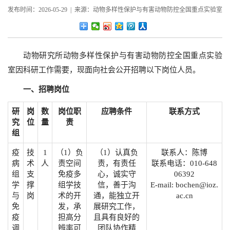
发布时间：2026-05-29 | 来源：动物多样性保护与有害动物防控全国重点实验室
动物研究所动物多样性保护与有害动物防控全国重点实验
室因科研工作需要，现面向社会公开招聘以下岗位人员。
一、招聘岗位
研
岗
数
岗位职
应聘条件
联系方式
究
位
量
责
组
疫
技
1
（1）负
（1）认真负
联系人：陈博
病
术
人
责空间
责，有责任
联系电话：010-648
组
支
免疫多
心，诚实守
06392
学
撑
组学技
信，善于沟
E-mail: bochen@ioz.
与
岗
术的开
通，能独立开
ac.cn
免
发，承
展研究工作，
疫
担高分
且具有良好的
调
辨率可
团队协作精