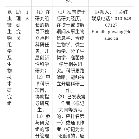
岁。
昆
助
1
（1）在
（1）须有博士
联系人：王关红
虫
理
人
研究组
后研究经历，
联系电话：010-648
微
研
长的指
在博士或博后
07127
生
究
导下独
期间从事生物
E-mail: ghwang@io
物
员
立承担
信息学、合成
z.ac.cn
组
科研任
生物学、微生
学
务，开
物学、分子生
及
展创新
物学、噬菌体
生
性科学
学等相关研
物
研究；
究。科研思路
技
（2）申
清晰，能够独
术
请科研
立开展科研工
研
项目，
作。
究
协助指
（2）已发表第
组
导研究
一作者（标记
生；
为同等贡献
（3）参
的，应排名第
与研究
一）或通讯作
组的部
者（标记为共
分管理
同通讯的，应