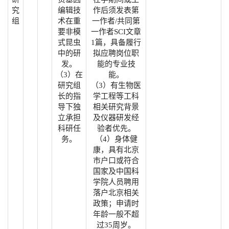
究
编辑技
作后须发表第
组
术在重
一作者/共同第
要非模
一作者SCI文章
式昆虫
1篇，具备履行
中的研
拟应聘岗位职
发。
能的专业技
（3）在
能。
研究组
（3）有生物医
长的指
学工程等工科
导下独
相关研究背景
立承担
及仪器研发经
科研任
验者优先。
务。
（4）身体健
康，具有北京
市户口或符合
国家及中国科
学院人员聘用
落户北京相关
政策；申请时
年龄一般不超
过35周岁。