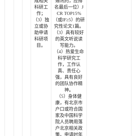
成相关
通讯的，应排
科研工
名最后一位）J
作；
CR TOP15%
（3）独
（或IF≥5）的研
立或协
究性论文1篇。
助申请
（3）具有较好
科研项
的英文听说读
目。
写能力。
（4）热爱生命
科学研究工
作，工作认
真、责任心
强，具有良好
的团队协作精
神。
（5）身体健
康，有北京市
户口或符合国
家及中国科学
院人员聘用落
户北京相关政
策。申请时年