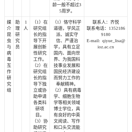
龄一般不超过3
5周岁。
媒
助
1
（1）在
（1）恪守科学
联系人：齐悦
介
理
人
研究组
道德，学风正
联系电话：1352186
昆
研
长的指
派、诚实守
9180
虫
究
导下开
信、严谨治
E-mail: qiyue_lisa@
与
员
展创新
学，具有立足
ioz.ac.cn
病
性研究
国内、面向世
毒
工作。
界、为我国科
互
（2）在
技事业发展和
作
研究组
国民经济建设
研
长的指
而努力工作的
究
导下独
奉献精神。
组
立或协
（2）具有病毒
助申请
学、细胞生物
各类科
学等相关领域
研项
博士学位，具
目。
有良好的中英
（3）协
文阅读、写作
助研究
和口头交流能