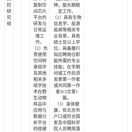
控
复制空
神，能长期稳
研
间芯片
定工作。
究
平台的
（2）具有生物
组
研发与
信息学、疫源
日常运
疫病等相关专
维工
业背景，具有
作。
硕士及以上学
（2）负
位，具备履行
责使用
拟应聘岗位职
空间转
能所需的专业
录组学
技能；在学期
及其他
间或工作后须
相关多
发表第一作者
组学技
或共同第一作
术在野
者SCI文章1
生动物
篇。
样品中
（3）身体健
应用与
康，有北京市
数据分
户口或符合国
析平台
家及中国科学
的搭建
院人员聘用落