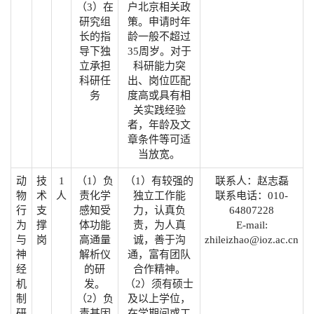
（3）在
户北京相关政
研究组
策。申请时年
长的指
龄一般不超过
导下独
35周岁。对于
立承担
科研能力突
科研任
出、岗位匹配
务
度高或具有相
关实践经验
者，年龄及文
章条件等可适
当放宽。
动
技
1
（1）负
（1）有较强的
联系人：赵志磊
物
术
人
责化学
独立工作能
联系电话：010-
行
支
感知受
力，认真负
64807228
为
撑
体功能
责，为人真
E-mail:
与
岗
高通量
诚，善于沟
zhileizhao@ioz.ac.cn
神
解析仪
通，富有团队
经
的研
合作精神。
机
发。
（2）须有硕士
制
（2）负
及以上学位，
研
责基因
在学期间或工