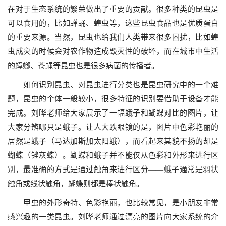
在对于生态系统的繁荣做出了重要的贡献。很多种类的昆虫是
可以食用的，比如蝉蛹、蝗虫等，这些昆虫食品也是优质蛋白
的重要来源。当然，昆虫也给我们人类带来很多困扰，比如蝗
虫成灾的时候会对农作物造成毁灭性的破坏，而在城市中生活
的蟑螂、苍蝇等昆虫也是很多病菌的传播者。
如何识别昆虫、对昆虫进行分类也是昆虫研究中的一个难
题，昆虫的个体一般较小，很多特征的识别要借助于设备才能
完成。刘晔老师给大家展示了一幅蛾子和蝴蝶对比的图片，让
大家分辨哪只是蛾子。让人大跌眼镜的是，图片中色彩艳丽的
居然是蛾子（马达加斯加太阳蛾），而看起来其貌不扬的却是
蝴蝶（锉灰蝶）。蝴蝶和蛾子并不能仅从色彩和外形来进行区
别，最准确的方式是通过触角来进行区分——蛾子通常是羽状
触角或线状触角，蝴蝶则都是棒状触角。
甲虫的外形奇特、色彩艳丽，也比较常见，是小朋友非常
感兴趣的一类昆虫。刘晔老师通过漂亮的图片向大家系统的介