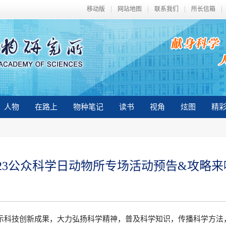
移动版
网站地图
联系我们
所长信箱
人物
在路上
物种笔记
读书
视角
炫图
精
023公众科学日动物所专场活动预告&攻略来
展示科技创新成果，大力弘扬科学精神，普及科学知识，传播科学方