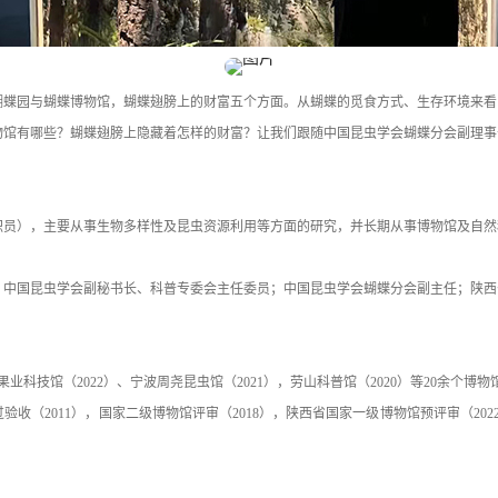
蝴蝶园与蝴蝶博物馆，蝴蝶翅膀上的财富五个方面。从蝴蝶的觅食方式、生存环境来看
物馆有哪些？蝴蝶翅膀上隐藏着怎样的财富？让我们跟随中国昆虫学会蝴蝶分会副理事
职员），主要从事生物多样性及昆虫资源利用等方面的研究，并长期从事博物馆及自然
，中国昆虫学会副秘书长、科普专委会主任委员；中国昆虫学会蝴蝶分会副主任；陕西
科技馆（2022）、宁波周尧昆虫馆（2021），劳山科普馆（2020）等20余个博
（2011），国家二级博物馆评审（2018），陕西省国家一级博物馆预评审（2022）