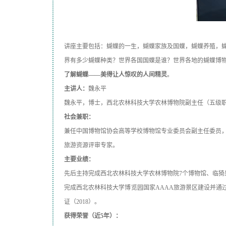
讲座主要包括：蝴蝶的一生，蝴蝶家族及国蝶，蝴蝶养殖，
界有多少蝴蝶种类？世界各国国蝶是谁？世界各地的蝴蝶博
了解蝴蝶——美得让人惊叹的人间精灵
。
主讲人：
魏永平
魏永平，博士，西北农林科技大学农林博物院副主任（五级
社会兼职：
兼任中国博物馆协会高等学校博物馆专业委员会副主任委员
旅游资源评审专家。
主要业绩：
先后主持完成西北农林科技大学农林博物院7个博物馆、临猗果业
完成西北农林科技大学博览园国家AAAA旅游景区建设并通过验收
证（2018）。
获得荣誉（近5年）：