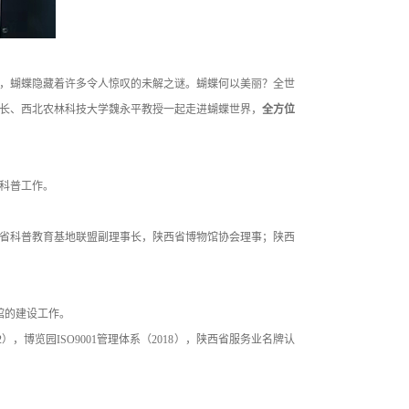
，蝴蝶隐藏着许多令人惊叹的未解之谜。蝴蝶何以美丽？全世
长、西北农林科技大学魏永平教授一起走进蝴蝶世界，
全方位
科普工作。
省科普教育基地联盟副理事长，陕西省博物馆协会理事；陕西
物馆的建设工作。
，博览园ISO9001管理体系（2018），陕西省服务业名牌认