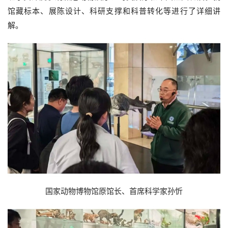
馆藏标本、展陈设计、科研支撑和科普转化等进行了详细讲
解。
国家动物博物馆原馆长、首席科学家孙忻