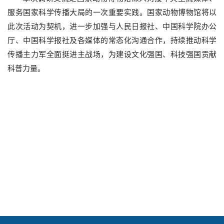
服务国家科学传播大局的一次重要实践。国家动物博物馆将以
此次活动为契机，进一步加强与人民日报社、中国科学院办公
厅、中国科学报社及各媒体的常态化沟通合作，持续推动科学
传播主力军全面挺进主战场，为建设文化强国、科技强国贡献
科普力量。