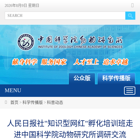
2026年8月9日 星期日
公众版
科学传播版
MENU
Toggl
navig
首页
>
科学传播版
>
科普动态
人民日报社"知识型网红"孵化培训班走
进中国科学院动物研究所调研交流