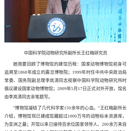
中国科学院动物研究所副所长王红梅研究员
她简要回顾了博物馆的建馆历程：国家动物博物馆前身可
追溯至1868年成立的震旦博物院；1999年时任中共中央政治局
常委、国务院副总理李岚清同志视察中国科学院动物研究所时
倡议建设国家动物博物馆；2009年5月17日正式对外开放，馆名
由李岚清同志亲笔题写。
"博物馆凝结了几代科学家150余年的心血。"王红梅副所长
介绍，博物馆现已建成馆藏超过1000万号的动物标本资源库，
为亚洲之最；开馆以来已接待百余位国家领导人、200余万来自