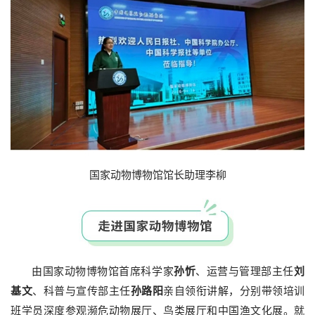
国家动物博物馆馆长助理李柳
由国家动物博物馆首席科学家
孙忻
、运营与管理部主任
刘
基文
、科普与宣传部主任
孙路阳
亲自领衔讲解，分别带领培训
班学员深度参观濒危动物展厅、鸟类展厅和中国渔文化展。就