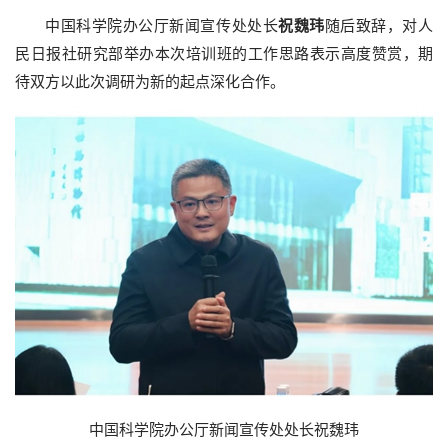
中国科学院办公厅新闻宣传处处长
祝魏玮
随后致辞，对人
民日报社研究部举办本次培训班的工作思路表示高度赞赏，期
待双方以此次调研为新的起点深化合作。
中国科学院办公厅新闻宣传处处长祝魏玮