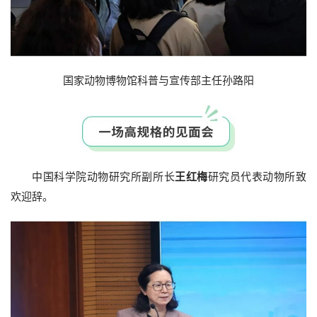
国家动物博物馆科普与宣传部主任孙路阳
中国科学院动物研究所副所长
王红梅
研究员代表动物所致
欢迎辞。