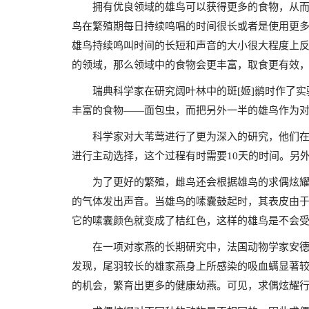
拥有优良领域的雄鸟可以获得更多的食物，从
鸟在繁殖期每日持续鸣唱的时间很长或者是使用更
雄鸟持续鸣叫时间的长短和声音的大小很大程度上
的领域，那么领域中的食物会更丰富，取食更有效
瑞典科学家在研究阔叶林中的斑[姬]鹟时作了
丰富的食物——面包虫，而把另外一半的雄鸟作为
科学家对大苇莺进行了更为深入的研究，他们
进行主动选择，这个过程有时需要10天的时间。另
为了更好的繁殖，雌鸟还会根据雄鸟的求偶炫
的气体发出声音。当雄鸟的嗉囊鼓起时，其表皮由
它的嗉囊颜色就变成了桔红色，这样的雄鸟是不会
在一项对家燕的长期研究中，法国动物学家安德
发现，尾羽较长的雄家燕身上所感染的吸血螨显著
的机会，繁育出更多的健康幼燕。可见，求偶炫耀