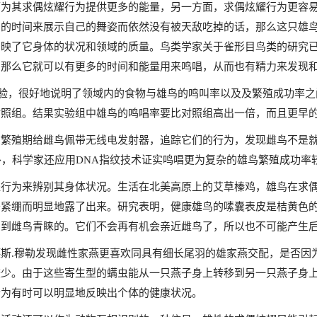
而为其求偶炫耀行为提供更多的能量，另一方面，求偶炫耀行为更容
多的时间来展示自己的舞姿而依然没有被天敌吃掉的话，那么这只雄
反映了它身体的状况和领域的质量。鸟类学家关于雀形目鸟类的研究
，那么它就可以有更多的时间和能量用来鸣唱，从而也有精力来发现
实验，很好地说明了领域内的食物与雄鸟的鸣叫率以及及繁殖成功率
对照组。结果实验组中雄鸟的鸣唱率要比对照组高出一倍，而且更早
在繁殖期给雌鸟佩带无线电发射器，追踪它们的行为，发现雌鸟不是
外，科学家还应用DNA指纹技术证实鸣唱更为复杂的雄鸟繁殖成功率
耀行为来辨别其身体状况。生活在北美高原上的艾草榛鸡，雄鸟在求
于紧绷而明显地露了出来。研究表明，健康雄鸟的嗉囊表皮是桔黄色
受到雌鸟青睐的。它们不会再有机会亲近雌鸟了，所以也不可能产生
斯.穆勒发现雌性家燕更喜欢同具有细长尾羽的雄家燕交配，是否因
较少。由于这些寄生型的螨虫能从一只燕子身上转移到另一只燕子身
行为有时可以明显地反映出个体的健康状况。