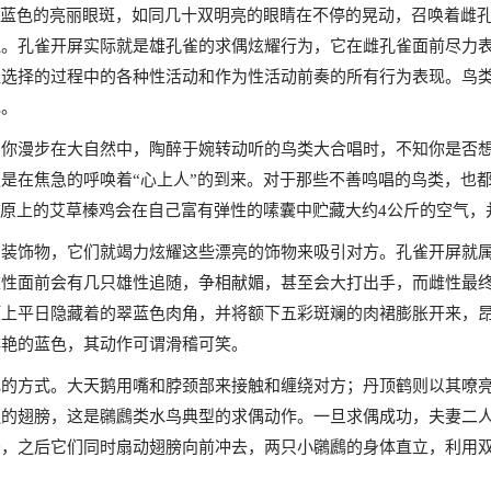
辉蓝色的亮丽眼斑，如同几十双明亮的眼睛在不停的晃动，召唤着雌
征。孔雀开屏实际就是雄孔雀的求偶炫耀行为，它在雌孔雀面前尽力
互选择的过程中的各种性活动和作为性活动前奏的所有行为表现。鸟
现。
当你漫步在大自然中，陶醉于婉转动听的鸟类大合唱时，不知你是否
是在焦急的呼唤着“心上人”的到来。对于那些不善鸣唱的鸟类，也
草原上的艾草榛鸡会在自己富有弹性的嗉囊中贮藏大约4公斤的空气，
的装饰物，它们就竭力炫耀这些漂亮的饰物来吸引对方。孔雀开屏就
雌性面前会有几只雄性追随，争相献媚，甚至会大打出手，而雌性最
顶上平日隐藏着的翠蓝色肉角，并将额下五彩斑斓的肉裙膨胀开来，
鲜艳的蓝色，其动作可谓滑稽可笑。
飞的方式。大天鹅用嘴和脖颈部来接触和缠绕对方；丹顶鹤则以其嘹
边的翅膀，这是鸊鷉类水鸟典型的求偶动作。一旦求偶成功，夫妻二
差，之后它们同时扇动翅膀向前冲去，两只小鸊鷉的身体直立，利用