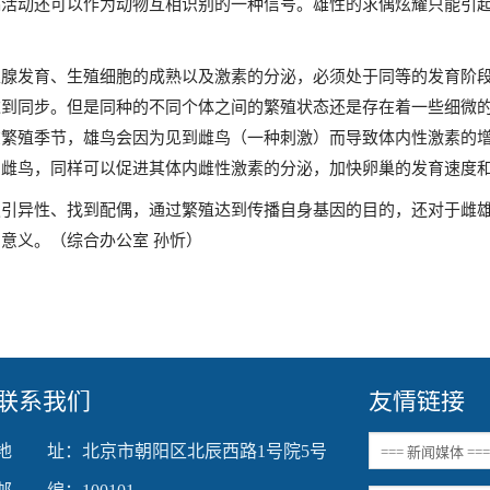
偶活动还可以作为动物互相识别的一种信号。雄性的求偶炫耀只能引
。
性腺发育、生殖细胞的成熟以及激素的分泌，必须处于同等的发育阶
达到同步。但是同种的不同个体之间的繁殖状态还是存在着一些细微
在繁殖季节，雄鸟会因为见到雌鸟（一种刺激）而导致体内性激素的
着雌鸟，同样可以促进其体内雌性激素的分泌，加快卵巢的发育速度
吸引异性、找到配偶，通过繁殖达到传播自身基因的目的，还对于雌
意义。（综合办公室 孙忻）
联系我们
友情链接
地 址：北京市朝阳区北辰西路1号院5号