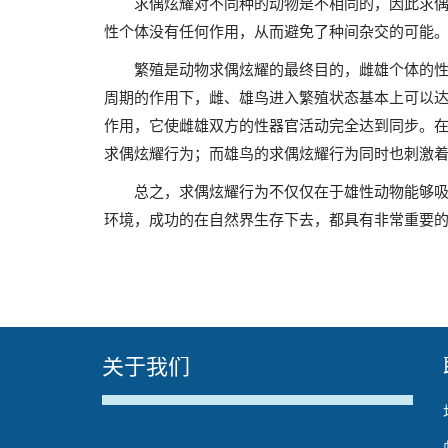
求偶炫耀对不同种的动物是不相同的，因此求
性个体没有任何作用，从而避免了种间杂交的可能
繁殖是动物求偶炫耀的最终目的，雌雄个体的
周期的作用下，雌、雄鸟进入繁殖状态基本上可以
作用，它使雌雄双方的性器官活动完全达到同步。
求偶炫耀行为；而雄鸟的求偶炫耀行为同时也刺激
总之，求偶炫耀行为不仅仅在于雄性动物能够
环境，成功的在自然界生存下去，都具有非常重要的
关于我们
The media could not be loaded, either