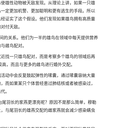
易使雄性动物被天敌发现。从理论上讲，如果一只雄
鸟一定更加机警、更加聪明和更有逃生的手段。所以
已经证实了这个假设。他们发现如果雄鸟拥有高质量
和对付天敌。
之间的关系。他们为一半的雄鸟在领域中每天提供营养
的与雌鸟配对。
就近找一只雄鸟配对，而是考察多个雄鸟的领域后再
较高，而且与更多的雌鸟进行婚外交配。
偶活动中会反复鼓起弹性的嗉囊，通过嗉囊容纳大量
的，而如果某只个体曾经患过肺结核或者被感染过，
后代。
为尾羽长的家燕更漂亮呢？原因不是那么简单，穆勒
上，与尾羽长的雄燕交配的雌家燕就会减少感染螨虫