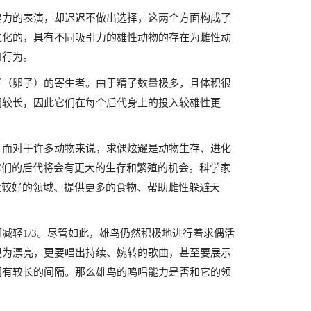
卖力的表演，却迟迟不做出选择，这两个方面构成了
进化的，具有不同吸引力的雄性动物的存在为雌性动
和行为。
子（卵子）的寄生者。由于精子数量极多，且体积很
间较长，因此它们在每个后代身上的投入较雄性更
，而对于许多动物来说，求偶炫耀是动物生存、进化
它们的后代将会有更大的生存和繁殖的机会。科学家
量较好的领域、提供更多的食物、帮助雌性躲避天
减轻1/3。尽管如此，雄鸟仍然积极地进行着求偶活
更为漂亮，更要唱出持续、婉转的歌曲，甚至要展示
间有较长的间隔。那么雄鸟的鸣唱能力是否和它的领