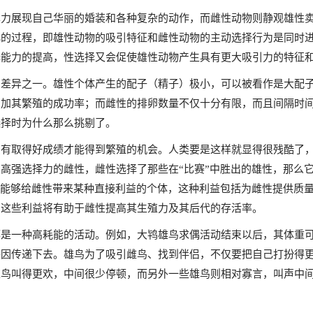
尽力展现自己华丽的婚装和各种复杂的动作，而雌性动物则静观雄性
化的过程，即雄性动物的吸引特征和雌性动物的主动选择行为是同时
择能力的提高，性选择又会促使雄性动物产生具有更大吸引力的特征
的差异之一。雄性个体产生的配子（精子）极小，可以被看作是大配
增加其繁殖的成功率；而雌性的排卵数量不仅十分有限，而且间隔时
选择时为什么那么挑剔了。
只有取得好成绩才能得到繁殖的机会。人类要是这样就显得很残酷了
高强选择力的雌性，雌性选择了那些在“比赛”中胜出的雄性，那么
些能够给雌性带来某种直接利益的个体，这种利益包括为雌性提供质
，这些利益将有助于雌性提高其生殖力及其后代的存活率。
是一种高耗能的活动。例如，大鸨雄鸟求偶活动结束以后，其体重可
基因传递下去。雄鸟为了吸引雌鸟、找到伴侣，不仅要把自己打扮得
雄鸟叫得更欢，中间很少停顿，而另外一些雄鸟则相对寡言，叫声中