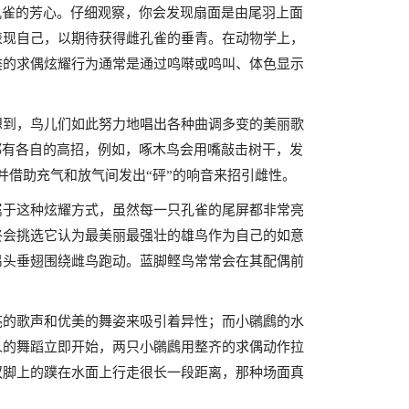
孔雀的芳心。仔细观察，你会发现扇面是由尾羽上面
表现自己，以期待获得雌孔雀的垂青。在动物学上，
类的求偶炫耀行为通常是通过鸣啭或鸣叫、体色显示
想到，鸟儿们如此努力地唱出各种曲调多变的美丽歌
都有各自的高招，例如，啄木鸟会用嘴敲击树干，发
并借助充气和放气间发出“砰”的响音来招引雌性。
属于这种炫耀方式，虽然每一只孔雀的尾屏都非常亮
终会挑选它认为最美丽最强壮的雄鸟作为自己的如意
昂头垂翅围绕雌鸟跑动。蓝脚鲣鸟常常会在其配偶前
亮的歌声和优美的舞姿来吸引着异性；而小鸊鷉的水
人的舞蹈立即开始，两只小鸊鷉用整齐的求偶动作拉
双脚上的蹼在水面上行走很长一段距离，那种场面真