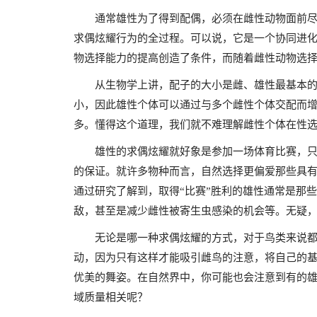
通常雄性为了得到配偶，必须在雌性动物面前
求偶炫耀行为的全过程。可以说，它是一个协同进
物选择能力的提高创造了条件，而随着雌性动物选
从生物学上讲，配子的大小是雌、雄性最基本
小，因此雄性个体可以通过与多个雌性个体交配而
多。懂得这个道理，我们就不难理解雌性个体在性
雄性的求偶炫耀就好象是参加一场体育比赛，
的保证。就许多物种而言，自然选择更偏爱那些具有
通过研究了解到，取得“比赛”胜利的雄性通常是那
敌，甚至是减少雌性被寄生虫感染的机会等。无疑
无论是哪一种求偶炫耀的方式，对于鸟类来说都
动，因为只有这样才能吸引雌鸟的注意，将自己的
优美的舞姿。在自然界中，你可能也会注意到有的
域质量相关呢？