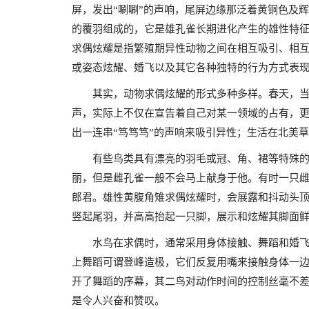
屏，发出“唰唰”的声响，尾屏边缘那泛着黄铜色及
的覆羽组成的，它是雄孔雀长期进化产生的雄性特
求偶炫耀是指繁殖期异性动物之间在相互吸引、相
或姿态炫耀、婚飞以及其它各种独特的行为方式表
其实，动物求偶炫耀的形式多种多样。春天，
声，实际上不仅在宣告着自己对某一领域的占有，更
出一连串“笃笃笃”的声响来吸引异性；生活在北美
有些鸟类具有漂亮的羽毛或冠、角、裙等特殊
丽，但是雌孔雀一般不会马上献身于他。有时一只
郎君。雄性黄腹角雉求偶炫耀时，会展露和抖动头
竖起尾羽，并高高抬起一只脚，展示和炫耀其脚面
水鸟在求偶时，通常采用身体接触、舞蹈和婚
上舞蹈可谓登峰造极，它们反复用嘴来接触身体一
开了舞蹈的序幕，其二鸟对动作时间的控制丝毫不
是令人兴奋和赞叹。