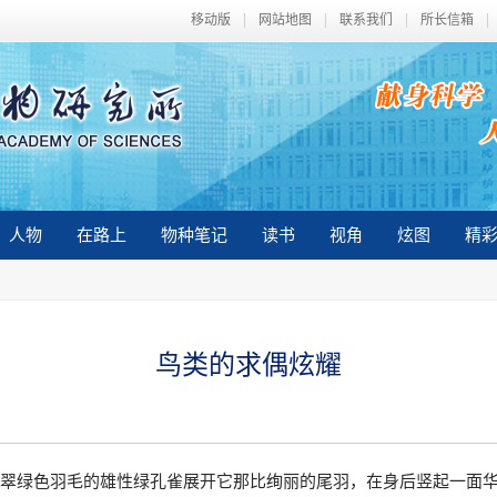
移动版
网站地图
联系我们
所长信箱
人物
在路上
物种笔记
读书
视角
炫图
精
鸟类的求偶炫耀
披翠绿色羽毛的雄性绿孔雀展开它那比绚丽的尾羽，在身后竖起一面华