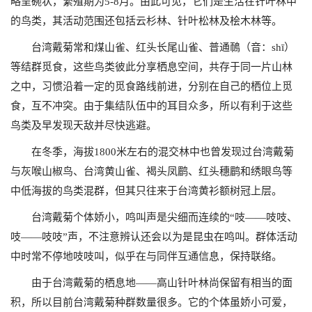
略呈碗状，繁殖期为5-8
月。由此可见，它们是生活在针叶林中
的鸟类，其活动范围还包括云杉林、针叶松林及桧木林等。
台湾戴菊常和煤山雀、红头长尾山雀、普通鳾（音：shī）
等结群觅食，这些鸟类彼此分享栖息空间，共存于同一片山林
之中，习惯沿着一定的觅食路线前进，分别在自己的栖位上觅
食，互不冲突。由于集结队伍中的耳目众多，所以有利于这些
鸟类及早发现天敌并尽快逃避。
在冬季，海拔1800米左右的混交林中也曾发现过台湾戴菊
与灰喉山椒鸟、台湾黄山雀、褐头凤鹛、红头穗鹛和绣眼鸟等
中低海拔的鸟类混群，但其只往来于台湾黄衫额树冠上层。
台湾戴菊个体娇小，鸣叫声是尖细而连续的“吱——吱吱、
吱——吱吱”声，不注意辨认还会以为是昆虫在鸣叫。群体活动
中时常不停地吱吱叫，似乎在与同伴互通信息，保持联络。
由于台湾戴菊的栖息地——高山针叶林尚保留有相当的面
积，所以目前台湾戴菊种群数量很多。它的个体虽娇小可爱，