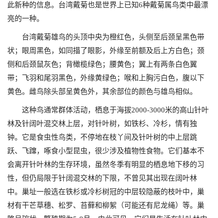
此新种的信息。台湾戴菊也是世界上已知6种戴菊属鸟类中最漂
亮的一种。
台湾戴菊雄鸟的头顶中央为橙红色，头侧至后颈呈黑色带
状；眼周黑色，如同描了眼影，外缘至前额及后上方白色；颈
侧和后颈鼠灰色；背橄榄绿色；腰黄色；翼上有两条白色翼
带；飞羽和尾羽黑色，外缘黄绿色；喉和上胸污白色，腹以下
黄色。雌鸟除头部呈黄色外，其余部位的颜色与雄鸟相似。
这种鸟通常群体活动，栖息于海拔2000-3000
米的高山针叶
林及针阔叶混交林上层，对针叶树，如铁杉、冷杉，情有独
钟。它是食虫性鸟类，不停
地在枝丫间及针叶树的中上层跳
跃、飞蹿，啄食小型昆虫，很少涉及植物性食物。它们基本不
会离开针叶林的生存环境，虽然冬季有明显的栖息地下移的习
性，但仍局限于针阔
混交林的下限，不曾见其出现在阔叶林
中。巢址一般选在铁杉或冷杉树冠的中层较隐蔽的枝叶中，巢
材
有干芒草穗、松罗、苔藓和柳絮（可能还有尼龙绳）等。巢