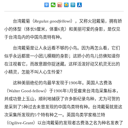
台湾戴菊（
Regulus goodfellowi
），又称火冠戴菊，拥有娇
小的体型（体长9厘米，体重6克）和美丽可爱的身影，是仅见
于台湾岛内的中国鸟类特有种。
台湾戴菊是让人永远看不够的小鸟。因为再怎么看，它们
似乎永远都是一小团儿模糊的身影；这娇小的鸟儿仿佛知道你
在注视着它，而故意跟你捉迷藏。这样活泼好动又机灵无比的
小精灵，怎能不叫人心生怜爱？
这种美丽绝伦的鸟最早发现于1906年。英国人古费洛
（Walter Good-fellowi）于1906年1月受雇来台湾岛采集标本，
并成功登上玉山，顺利地捕获了许多新纪录鸟种，尤为可贺的
是采到了5种过去未曾发现的中国鸟类特有种。台湾戴菊就是这
次采集所发现的5个特有种之一。英国鸟类学家格兰特
（Ogilive-Grant）以台湾戴菊的发现者古费洛之名为种名发表了