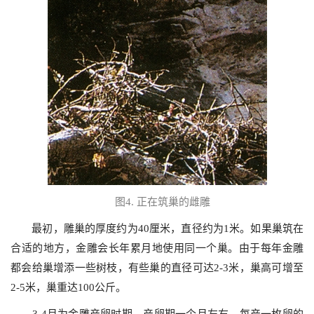
图
4.
正在筑巢的雌雕
最初，雕巢的厚度约为
40
厘米，直径约为
1
米。如果巢筑在
合适的地方，金雕会长年累月地使用同一个巢。由于每年金雕
都会给巢增添一些树枝，有些巢的直径可达
2-3
米，巢高可增至
2-5
米，巢重达
100
公斤。