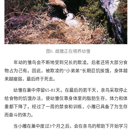
图
6.
雌雕正在喂养幼雏
年幼的雏鸟会不断地受到兄长的欺凌。后者还将大部分食
物占为己有。因此，被欺凌的“小弟弟”长期忍饥挨饿，身体越
来越瘦弱，最后终于死去。
幼雏在巢中停留
65-81
天。在最后的若干天，亲鸟采取停止
给食物的饥饿办法，使幼雏仅靠身体里的脂肪生存，体力和体
重都下降了。经过了一周的禁食和训练，小雕已具备了为生存
而奋斗的体力。
当小雕在巢中度过
3
个月之后，会在亲鸟的帮助下开始学习