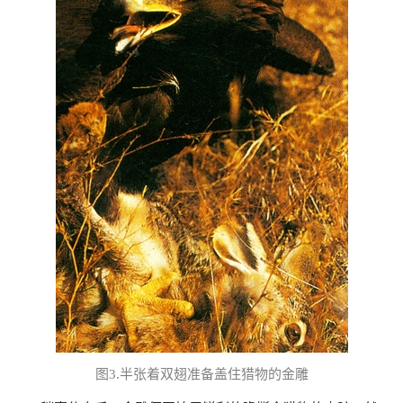
图
3.
半张着双翅准备盖住猎物的金雕