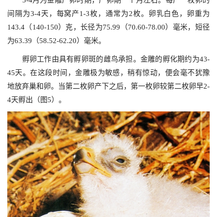
3-4
月为金雕产卵时期，产卵期一个月左右。每产一枚卵的
间隔为
3-4
天，每窝产
1-3
枚，通常为
2
枚。卵乳白色，卵重为
143.4
（
140-150
）克，长径为
75.99
（
70.60-78.00
）毫米，短径
为
63.39
（
58.52-62.20
）毫米。
孵卵工作由具有孵卵斑的雌鸟承担。金雕的孵化期约为
43-
45
天。在这段时间，金雕极为敏感，稍有惊动，便会毫不犹豫
地放弃巢和卵。当第二枚卵产下之后，第一枚卵较第二枚卵早
2-
4
天孵出（图
5
）。