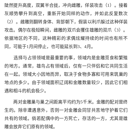
陡然提升高度，双翼半合拢，冲向雌雕，佯装攻击（
1
）。接着
灰顺势攀升到高空，重新开始同样的动作，并如此反复数次
（
2
）。雌雕则翻转身体、背部朝下，假装以利爪躲过这种佯装
攻击。偶尔在极短瞬间，雌雕的双爪会攫住雄雕的双爪（
3
）。
依据地区的不同，这种精彩的求偶炫耀持续的时间也有所不
同，可能于
1
月间停止，也可能延长到
3
、
4
月。
选择与占领领域是最重要的事，领域内是金雕觅食和繁殖
的地方。通常，雄鸟占有领域后，仅有一只伴侣和它共同生活
在一起。领域大小因地而异，取决于食物多寡和可用来筑巢的
地点的多少。由于领域面积辽阔和金雕数量较少，因此它们相
遇和相斗的机会极少。
两对金雕巢与巢之间距离平均约为
5
千米。金雕的配对是终
生的。除非遭遇意外，否则一对金雕会同甘共苦地守护着它们
共有的领域。倘若配偶中的一方死亡，存活的一方，尤其是雄
雕会放弃它们原有的领域。