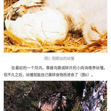
图
5.
刚孵出的幼雏
在最初的一个月内，靠雌鸟撕成碎片的小肉块喂养幼雏。
但不久之后，幼雏就能自己撕碎食物而进食了（图
6
）。