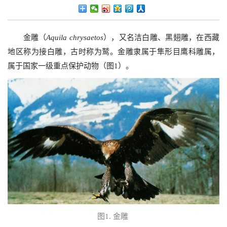
金雕（
Aquila chrysaetos
），又名洁白雕、黑翅雕，在西藏
地区称为接白雕，古时称为鹫。金雕隶属于隼形目鹰科雕属，
属于国家一级重点保护动物（图
1
）。
图
1.
金雕