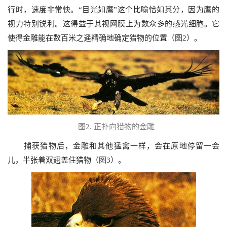
行时，速度非常快。“目光如鹰”这个比喻恰如其分，因为鹰的
视力特别锐利。这得益于其视网膜上为数众多的感光细胞。它
使得金雕能在数百米之遥精确地确定猎物的位置（图
2
）。
图
2.
正扑向猎物的金雕
捕获猎物后，金雕和其他猛禽一样，会在原地停留一会
儿，半张着双翅盖住猎物（图
3
）。