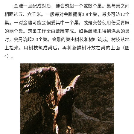
金雕一旦配成对后，便会筑起一个或数个巢。巢与巢之间
相距达五、六千米。一般每对金雕拥有
3-9
个巢，最多可达
12
个
巢。一对金雕可能会偏爱其中一个巢，或是交替使用倍受青睐
的两个巢。筑巢工作全由雌雕完成。如果雌雕未得到满意的巢
时，会另筑起
2-3
个巢。金雕的巢由树枝和树叶筑成。树枝从地
上捡来。用树枝筑成巢后，再将新鲜树叶放在巢的上面（图
4
）。