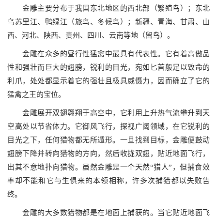
金雕主要分布于我国东北地区的西北部（繁殖鸟）；东北
乌苏里江、鸭绿江（旅鸟、冬候鸟）；新疆、青海、甘肃、山
西、河北、陕西、贵州、四川、云南等地（留鸟）。
金雕在众多的昼行性猛禽中最具有代表性。它有着高傲品
性和强壮而巨大的翅膀，锐利的目光，宛如匕首般足以致命的
利爪，处处都显示着它的强壮且极具威慑力，因而确立了它的
猛禽之王的宝位。
金雕展开双翅翱翔于高空中，它利用上升热气流攀升到天
空高处以节省体力。它御风飞行，探视广阔领域，在它锐利的
目光之下，任何猎物都无所遁形。一旦找到目标，金雕便鼓动
翅膀下降并转向猎物的方向，然后收拢双翅，贴近地面飞行，
出其不意地扑向猎物。虽然金雕是一个天然“猎人”，但捕食效
率却不能和它与生俱来的本领相称，许多次捕猎都以失败告
终。
金雕的大多数猎物都是在地面上捕获的。当它贴近地面飞