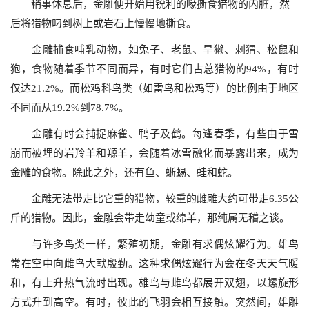
稍事休息后，金雕便开始用锐利的喙撕食猎物的内脏，然
后将猎物叼到树上或岩石上慢慢地撕食。
金雕捕食哺乳动物，如兔子、老鼠、旱獭、刺猬、松鼠和
狍，食物随着季节不同而异，有时它们占总猎物的
94%
，有时
仅达
21.2%
。而松鸡科鸟类（如雷鸟和松鸡等）的比例由于地区
不同而从
19.2%
到
78.7%
。
金雕有时会捕捉麻雀、鸭子及鹤。每逢春季，有些由于雪
崩而被埋的岩羚羊和羱羊，会随着冰雪融化而暴露出来，成为
金雕的食物。除此之外，还有鱼、蜥蜴、蛙和蛇。
金雕无法带走比它重的猎物，较重的雌雕大约可带走
6.35
公
斤的猎物。因此，金雕会带走幼童或绵羊，那纯属无稽之谈。
与许多鸟类一样，繁殖初期，金雕有求偶炫耀行为。雄鸟
常在空中向雌鸟大献殷勤。这种求偶炫耀行为会在冬天天气暖
和，有上升热气流时出现。雄鸟与雌鸟都展开双翅，以螺旋形
方式升到高空。有时，彼此的飞羽会相互接触。突然间，雄雕