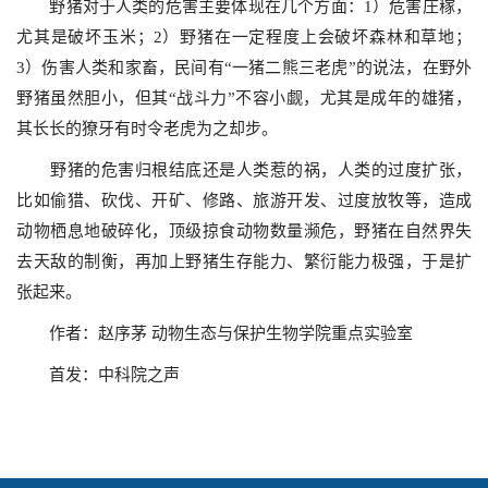
野猪对于人类的危害主要体现在几个方面：1）危害庄稼，
尤其是破坏玉米；2）野猪在一定程度上会破坏森林和草地；
3）伤害人类和家畜，民间有“一猪二熊三老虎”的说法，在野外
野猪虽然胆小，但其“战斗力”不容小觑，尤其是成年的雄猪，
其长长的獠牙有时令老虎为之却步。
野猪的危害归根结底还是人类惹的祸，人类的过度扩张，
比如偷猎、砍伐、开矿、修路、旅游开发、过度放牧等，造成
动物栖息地破碎化，顶级掠食动物数量濒危，野猪在自然界失
去天敌的制衡，再加上野猪生存能力、繁衍能力极强，于是扩
张起来。
作者：赵序茅 动物生态与保护生物学院重点实验室
首发：中科院之声