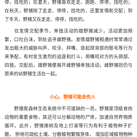
停，找吃的；在夏天，野猪喜欢走走、跑跑、停停，找吃的；
在秋天，野猪除了走走、停停，找吃的，还要发情和交配；到
了冬天，野猪又在走走、停停，找吃的。
在发情交配季节，单独活动的雄野猪减少，活动更加频
繁，口吐白沫，到处追寻雌野猪。发情雄野猪相遇时常常通过
发出粗大的威胁叫声、咬牙、拌嘴、竖起颈背部的鬃毛等行为
来争配，有时发生激烈的追逐和打斗，用嘴咬对方的头颈部、
四肢。交配后，雄野猪便离开雌野猪单独活动，雌野猪则仍与
原来的幼野猪生活在一起。
小心，野猪可能会伤人
野猪是森林生态系统中不可或缺的一员。野猪是顶级食肉
动物的重要食物，其还可以分解动物的尸体，加速自然界物质
循环。此外，野猪擦树及地上打滚等行为有利于植物种子扩
散， 拱地可疏松土壤、分散植物繁殖芽体， 增加区域植物物种