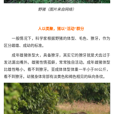
野猪（图片来自网络）
人以类聚，猪以“活动”群分
一般情况下，科学家根据野猪的体型、毛色、獠牙，作为
区分雌雄、成幼的标准。
成年雄猪体型大，具备獠牙，其实它的獠牙就是犬齿过于
发达漏出嘴外。雄猪性情孤僻，常常独自活动。成年雌猪体型
比雄性略小，看不到獠牙。亚成体体型体重一半小于80公斤，
看不到獠牙。幼猪身体背部有淡黄色和褐色相见的纵向条纹。