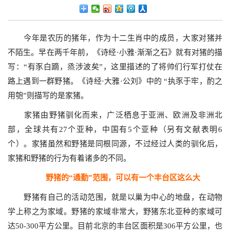
今年是农历的猪年，作为十二生肖中的成员，大家对猪并
不陌生。早在两千年前，《诗经·小雅·渐渐之石》就有对猪的描
写：“有豕白蹢，烝涉波矣”，这里描述的了将帅们行军打仗在
路上遇到一群野猪。《诗经·大雅·公刘》中的 “执豕于牢，酌之
用匏”则描写的是家猪。
家猪由野猪驯化而来，广泛栖息于亚洲、欧洲及非洲北
部，全球共有27个亚种，中国有5个亚种（另有文献表明6
个）。家猪虽然和野猪是同根同源，不过经过人类的驯化后，
家猪和野猪的行为有着诸多的不同。
野猪的“通勤”范围，可以有一个丰台区这么大
野猪有自己的活动范围，就是以巢为中心的地盘，在动物
学上称之为家域。野猪的家域非常大，野猪东北亚种的家域可
达50-300平方公里。目前北京的丰台区面积是306平方公里，也