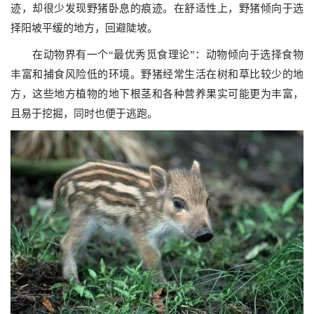
迹，却很少发现野猪卧息的痕迹。在舒适性上，野猪倾向于选
择阳坡平缓的地方，回避陡坡。
在动物界有一个“最优秀觅食理论”：动物倾向于选择食物
丰富和捕食风险低的环境。野猪经常生活在树和草比较少的地
方，这些地方植物的地下根茎和各种营养果实可能更为丰富，
且易于挖掘，同时也便于逃跑。