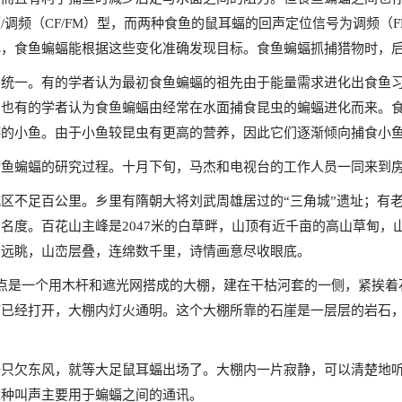
/调频（CF/FM）型，而两种食鱼的鼠耳蝠的回声定位信号为调频（
化，食鱼蝙蝠能根据这些变化准确发现目标。食鱼蝙蝠抓捕猎物时，
不统一。有的学者认为最初食鱼蝙蝠的祖先由于能量需求进化出食鱼
。也有的学者认为食鱼蝙蝠由经常在水面捕食昆虫的蝙蝠进化而来。
游的小鱼。由于小鱼较昆虫有更高的营养，因此它们逐渐倾向捕食小
食鱼蝙蝠的研究过程。十月下旬，马杰和电视台的工作人员一同来到
区不足百公里。乡里有隋朝大将刘武周雄居过的“三角城”遗址；有
名度。百花山主峰是2047米的白草畔，山顶有近千亩的高山草甸，
峰远眺，山峦层叠，连绵数千里，诗情画意尽收眼底。
点是一个用木杆和遮光网搭成的大棚，建在干枯河套的一侧，紧挨着
已经打开，大棚内灯火通明。这个大棚所靠的石崖是一层层的岩石，
备只欠东风，就等大足鼠耳蝠出场了。大棚内一片寂静，可以清楚地
这种叫声主要用于蝙蝠之间的通讯。