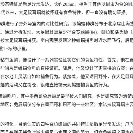
典型的形态特征是后足异常发达，长约20mm，相当于其他以昆虫为食
0年代以来，大足鼠耳蝠就被怀疑有食鱼特性，但一直没有确切证据。
群进行了野外与室内的对比性研究，该蝙蝠种群分布于北京房山海拔900
通过分析发现，大足鼠耳蝠至少捕食宽鳍鱲(lie)、鲫鱼和洛氏鱥（
易被大足鼠耳蝠捕获。室内观察发现这种蝙蝠捕鱼时近水面飞行，后
1~2g的小鱼。
侧粘有鱼鳞，便设计了一系列实验证实它们的食鱼特性。首先，他在
这些鳞片是蝙蝠食鱼的直接证据。随后，他又设计了更直接的方案：
蝠在水池上灵活自如地捕鱼行为。紧接着，他又返回野外，在大足鼠
蝙蝠的活动又在夜晚，很难直接摄录到蝙蝠捕食鱼的行为。
蝙蝠吃鱼，其中墨西哥兔唇蝠是最早被人们研究，也是研究较为清楚
分地区；兔唇蝠仅分布在墨西哥和巴西的一些地区；索诺拉鼠耳蝠主
应的特化。目前证实的四种食鱼蝙蝠的共同特征是后足异常发达；爪
，而且有利于捕鱼时减少后足与水面之间的阻力。但食鱼蝙蝠之间也