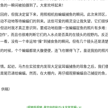
到鱼的一瞬间被拍摄到了。大家欢呼起来！
道回府，但我决定留下来，用照相机拍蝙蝠捕鱼的瞬间。此次来郊区
一动不动地等待蝙蝠们的到来。这些可爱的精灵没让我失望，它们很
。但这时我才真正意识到，要成功地拍摄一张蝙蝠捉鱼的照片有多难
动作”，而且也很难判断它们的入水点是否真的在镜头的视野内。反
一看，没有一个幸运地“撞”到捕食鱼的瞬间。但有几个镜头还是清
夜的时候，个个蝙蝠都是大腹便便，连飞也懒得飞了。虽说我拍的照
情。起初，马杰在实验室内发现大足鼠耳蝠捕鱼的现象之后，我们便
还是尾巴递给蝙蝠。然而，在大棚内，再仔细观察蝙蝠自己捕捉的鱼
 供稿）
[视频库视频: 夜空中的利爪(大足鼠耳蝠)_b]