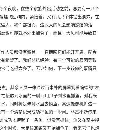
。每个夜晚，在整个家族外出活动之前，总要有一只个
只蝙蝠飞回洞内；紧接着，又有几只个体钻出洞穴，在
气逼人。我们都担心，这么大的风会影响蝙蝠的活
蝙蝠也可能就不外出捕食了。而且，大风可能导致它
工作人员都没有懈怠，一直期盼它们能开开恩，配合
没有希望了。我们总结经验：有三个可能的原因导致
晚它们吃得太多了。无论如何，下一步该做的事情只
马杰，其余人员一律通过百米外的屏幕观看蝙蝠的“表
，在接触到水面的一瞬间用爪子到水里抓鱼。对我来
口水，同时将足伸到水里去捞鱼。高速摄像机将这一
没有一个清楚记录成功捕鱼的一瞬间。马杰不断传来
蝙蝠成功地捞起了一条鱼，但没有抓住；鱼又在空中掉
在这个时候，大足鼠耳蝠又开始捕鱼了，看来它们也想