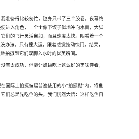
，我准备得比较匆忙，随身只带了三个胶卷。夜幕终
快便进入角色，一个个像下饺子似地冲向水面，大脚
：它们的飞行灵活自如，而且速度太快。眼看着一个
正没办法，只有撞大运，跟着感觉按动快门。结果，
楚地拍摄到它们双脚入水时的优美瞬间。
片没有太成功，但能让蝙蝠吃上这么好的美味佳肴，
在国际上拍摄蝙蝠普遍使用的小“拍摄棚”内，将鱼
，它们总是先吃鱼的头。我们恍然大悟：这样吃鱼自