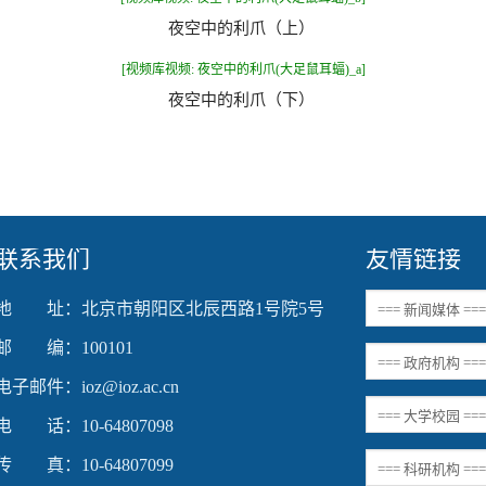
夜空中的利爪（上）
[视频库视频: 夜空中的利爪(大足鼠耳蝠)_a]
夜空中的利爪（下）
联系我们
友情链接
地 址：北京市朝阳区北辰西路1号院5号
邮 编：100101
电子邮件：ioz@ioz.ac.cn
电 话：10-64807098
传 真：10-64807099