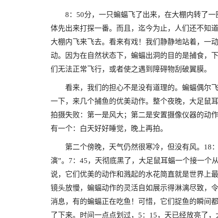
8：50分，一只蝙蝠飞了出来，在大棚内转了
体先出来打探一番。而且，迄今为止，人们还不知道
大棚内飞来飞去。看来有戏！我们静静地站着，一
动。因为在自然状态下，蝙蝠出洞的目的是捕食，
们无法正常飞行，或者使之遇到障碍物刮破翼膜。
看来，我们的担心不是没有道理的。蝙蝠偶尔
一下，来几个捕鱼的优美动作。整个夜晚，大足鼠
拍摄失败：第一是风大；第二是安置摄像仪器的动
有一个：白天好好睡觉，晚上再拍。
第二个傍晚，天气仍然很寒冷，但没有风。18
演”。7：45，天彻底黑了，大足鼠耳蝠一个接一
说，它们优美的动作和溅起的水花简直就是世界上
镜头放慢，蝙蝠动作的灵活自如展示得淋漓尽致，
消息，有的蝙蝠正在吃鱼！可惜，它们捉鱼的瞬间都
了下来。时间一点点划过，5：15，天已经放亮了