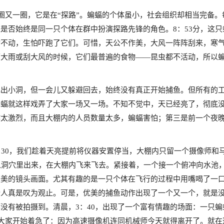
一圈又一圈，它是在“探路”。蝙蝠的个体虽小，社会组织却相当完备
是否始终是同一只个体在群中扮演探路先锋的角色。8：53分，这
动不动，生怕吓跑了它们。可惜，天公不作美，大风一阵阵刮来，寒
下大雨或刮大风的时候，它们最普遍的食物——昆虫都不活动，所以
飞出小洞，但一会儿又躲避回去，始终没有真正开始捕鱼。但所有的
耳蝠就这样戏弄了大家一场又一场。不知不觉中，天已经亮了，彻底
作太激烈，而且大棚内的人员数量太多，蝙蝠害怕；第三是前一个夜
：30，我们趁着天亮提前将仪器安置停当，大棚内只留一个摄像师和
个从洞穴里出来，在大棚内飞来飞去。紧接着，一个接一个俯冲向水池
最美的镜头画面。尤其有趣的是一只个体在飞行的过程中用嘴喝了一
令人真是叹为观止。可是，优美的捕鱼动作出现了一个又一个，就是
没有被拍摄到。清晨，3：40，出现了一个富有情趣的场面：一只
，大家开始着急了：因为高速摄像机连同机械师今天就得离开了。就