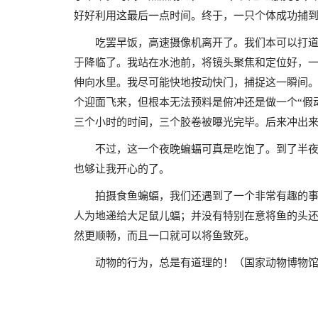
好好利用这最后一点时间。终于，一只个体成功捕
吃罢早饭，高速摄像机离开了。我们本可以打
于降临了。我站在水池前，将镜头聚焦和定位好，
伸向水里。我尽可能快地按动快门，捕捉这一瞬间
个迎面飞来，但根本无法预料是俯冲还是做一个“假
三个小时的时间，三个胶卷被曝光完毕。后来冲出来
不过，这一个夜晚蝙蝠可真是吃饱了。到了半
也够让我开心的了。
拍摄食鱼蝙蝠，我们还遇到了一个非常有趣的事
人为地递给大足鼠儿蝠；并没有特别在意将鱼的头
然更顺畅，而且一口就可以将鱼致死。
动物的行为，总是有道理的！（国家动物博物馆