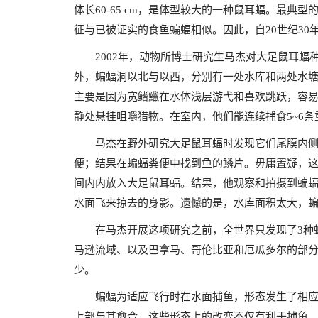
体长60-65 cm，是体型较大的一种鼠耳蝠。最
征与已被证实的食鱼蝙蝠相似。因此，自20世纪3
2002年，动物所博士研究生马杰对大足鼠耳蝠种
外，蝙蝠洞以北与以西，分别有一处水库和两处水塘。
主要是因为宽鳍鱲在水体浅层游弋和喜欢跳跃，容
静处悬挂咀嚼猎物。在室内，他们能连续捕食5~6条重
马杰在野外研究大足鼠耳蝠时发现它们尾膜内
便；结果在蝙蝠粪便中找到鱼的鳞片。毋庸置疑，
间内内放入大足鼠耳蝠。结果，他观察和拍摄到蝙
水面飞来掠去的身影。遗憾的是，水库面积太大，
在马杰开展这项研究之前，全世界只发现了3种
马逊流域、以及巴拿马、哥伦比亚和厄瓜多尔的部
少。
蝙蝠为适应飞行时在水面捕鱼，形态发生了相
上部与其愈合。这些形态上的改变不仅有利于捕鱼