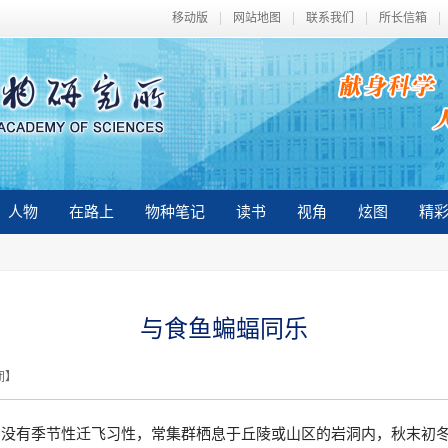
移动版
网站地图
联系我们
所长信箱
人物
在路上
物种笔记
读书
视角
炫图
精
与食鱼蝙蝠同乐
闭
】
有季节性迁飞习性，常集群栖息于丘陵或山区的岩洞内，秋末初冬发情