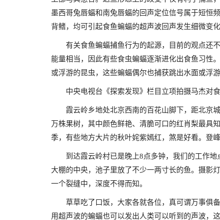
墨西哥兔唇蝠和南兔唇蝠的回声定位信号属于短恒频
背鳍，均可引起食鱼蝙蝠的超声波回声发生细微变
有关食鱼蝙蝠捕鱼行为的起源，目前的观点还
能量相当，因此有些食虫蝙蝠逐渐进化出食鱼习性
或浮游的昆虫，这些蝙蝠偶尔也捕获跳出水面或浮
中央电视台《探索发现》栏目立项拍摄马杰对
霞云岭乡地处北京西南的百花山脚下，距北京城
万株果树，其中颜色鲜艳、清脆可口的红肖梨最具知
季，有些地方大片的秋叶姹紫嫣红，煞是好看。登
到达霞云岭村已是晚上8点多钟，我们的工作地
大棚的中央，池子里放了不少一两寸长的鱼。摄影灯
一个裂缝中，深度不得而知。
草草吃了口饭，大家各就各位，真可谓万事俱
用超声波的蝙蝠也可以发出人类可以听到的声波，