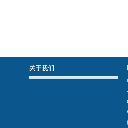
关于我们
The media could not be loaded, either
because the server or network failed or
because the format is not supported.