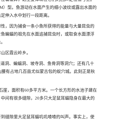
FM）型。鱼游动在水面产生的细小波纹或露出水面的
后足伸入水中划行一段距离。
习性，因为捕食一条小鱼所获得的能量与大量昆虫的
食鱼蝙蝠的祖先在水面追捕昆虫时，或取食水面漂浮
鱼。
房山区霞云岭乡。
老道洞、蝙蝠洞、坡寺洞、鱼骨洞等洞穴；还有几十
山腰有占地几百亩尤似蒙古包的蚁穴城。此刻正是秋
石崖，面积有60多平方米。一个长方形的水池子建在
中间有很多缝隙，20多只大足鼠耳蝠隐身在最大的
听到缝隙里大足鼠耳蝠叽叽喳喳的叫声。事实上，使