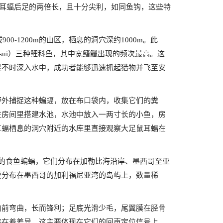
的鼠耳蝠后足的两倍长，且十分尖利，如同鱼钩，这些特
-1200m的山区，栖息的洞穴深约1000m。此
sui）三种鲤科鱼，其中宽鳍鱲出现的频次最高。这
足不时深入水中，成功者能够迅速抓起猎物并飞至安
野外捕捉这种蝙蝠，放在布口袋内，收集它们的粪
在房间里搭建水池，水池中放入一两寸长的小鱼，房
耳蝠栖息的洞穴附近的水库里直接观察大足鼠耳蝠在
的食鱼蝙蝠，它们分布在加勒比海沿岸、墨西哥至亚
要分布在墨西哥的加利福尼亚湾的岛屿上，数量稀
向前弯曲，长而锋利；足底光滑少毛，尾翼膜在胫骨
存在着差异，这主要体现在它们的回声定位信号上。