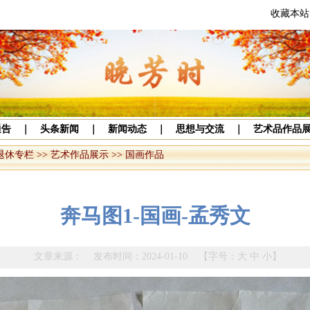
收藏本站
通告
｜
头条新闻
｜
新闻动态
｜
思想与交流
｜
艺术品作品
退休专栏
>>
艺术作品展示
>>
国画作品
奔马图1-国画-孟秀文
文章来源： 发布时间：2024-01-10 【字号：
大
中
小
】