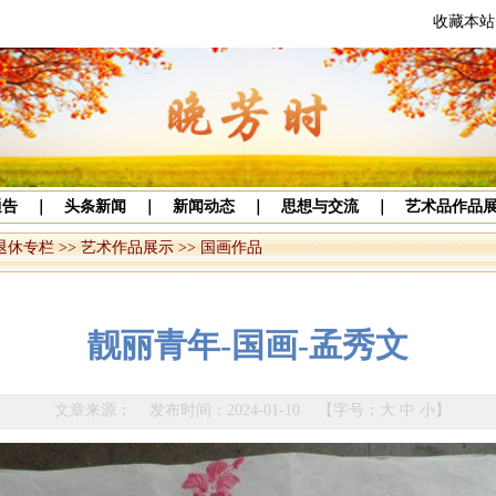
收藏本站
通告
｜
头条新闻
｜
新闻动态
｜
思想与交流
｜
艺术品作品
退休专栏
>>
艺术作品展示
>>
国画作品
靓丽青年-国画-孟秀文
文章来源： 发布时间：2024-01-10 【字号：
大
中
小
】