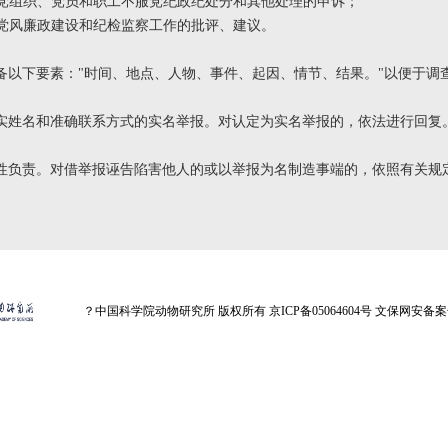
、党组织、党员和职工不服党纪政纪处分和其他处理的申诉；
门党风廉政建设和纪检监察工作的批评、建议。
备以下要素："时间、地点、人物、事件、起因、情节、结果。"以便于调
实姓名和准确联系方式的实名举报。对认定为实名举报的，依法进行回复
性负责。对借举报诬告陷害他人的或以举报为名制造事端的，依照有关规
？
中国科学院动物研究所 版权所有 京ICP备05064604号 文保网安备案号：