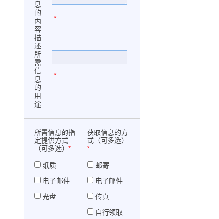
息
的
*
内
容
描
述
所
需
信
*
息
的
用
途
所需信息的指
获取信息的方
定提供方式
式（可多选）
（可多选）
*
*
纸质
邮寄
电子邮件
电子邮件
光盘
传真
自行领取