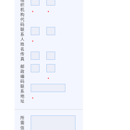
织
机
*
*
构
代
码
联
系
人
*
姓
名
传
真
邮
政
编
*
码
联
系
地
*
址
所
需
信