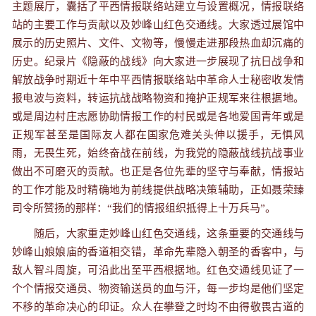
主题展厅，囊括了平西情报联络站建立与设置概况，情报联络
站的主要工作与贡献以及妙峰山红色交通线。大家透过展馆中
展示的历史照片、文件、文物等，慢慢走进那段热血却沉痛的
历史。纪录片《隐蔽的战线》向大家进一步展现了抗日战争和
解放战争时期近十年中平西情报联络站中革命人士秘密收发情
报电波与资料，转运抗战战略物资和掩护正规军来往根据地。
或是周边村庄志愿协助情报工作的村民或是各地爱国青年或是
正规军甚至是国际友人都在国家危难关头伸以援手，无惧风
雨，无畏生死，始终奋战在前线，为我党的隐蔽战线抗战事业
做出不可磨灭的贡献。也正是各位先辈的坚守与奉献，情报站
的工作才能及时精确地为前线提供战略决策辅助，正如聂荣臻
司令所赞扬的那样：“我们的情报组织抵得上十万兵马”。
随后，大家重走妙峰山红色交通线，这条重要的交通线与
妙峰山娘娘庙的香道相交错，革命先辈隐入朝圣的香客中，与
敌人智斗周旋，可沿此出至平西根据地。红色交通线见证了一
个个情报交通员、物资输送员的血与汗，每一步均是他们坚定
不移的革命决心的印证。众人在攀登之时均不由得敬畏古道的