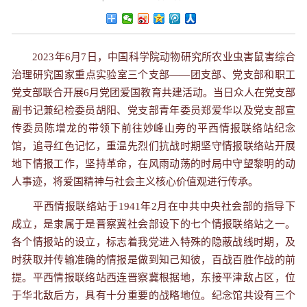
2023年6月7日，中国科学院动物研究所农业虫害鼠害综合
治理研究国家重点实验室三个支部——团支部、党支部和职工
党支部联合开展6月党团爱国教育共建活动。当日众人在党支部
副书记兼纪检委员胡阳、党支部青年委员郑爱华以及党支部宣
传委员陈增龙的带领下前往妙峰山旁的平西情报联络站纪念
馆，追寻红色记忆，重温先烈们抗战时期坚守情报联络站开展
地下情报工作，坚持革命，在风雨动荡的时局中守望黎明的动
人事迹，将爱国精神与社会主义核心价值观进行传承。
平西情报联络站于1941年2月在中共中央社会部的指导下
成立，是隶属于是晋察冀社会部设下的七个情报联络站之一。
各个情报站的设立，标志着我党进入特殊的隐蔽战线时期，及
时获取并传输准确的情报是做到知己知彼，百战百胜作战的前
提。平西情报联络站西连晋察冀根据地，东接平津敌占区，位
于华北敌后方，具有十分重要的战略地位。纪念馆共设有三个