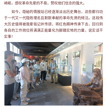
崎岖，感叹革命先辈的不易，赞叹他们信念的强大。
如今，隐秘的情报站已经逐渐淡出历史舞台，这些都归功
于一代又一代隐姓埋名且默默奉献的革命先贤的倾注。这段伟
大历史值得被我辈铭记并传颂，将红色精神传承下去，回归到
各自的工作岗位将满满正能量化为脚踏实地的力量，说实话干
实事！