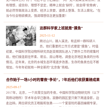
有理想，或信仰、理想不坚定，精神上就会‘缺钙’，就会得‘软骨病’，
就必然导致政治上变质、经济上贪婪、道德上堕落、生活上腐化。”在
当今社会物欲横流，强调理想信念更加重要！
这群科学家上班就是“摸鱼”
2025-11-12
跨过山川，踏入溪流，有这样一群科研人
员，他们重要的工作方式便是“摸鱼”。时值
初夏，中国科学院动物所研究员赵亚辉团队进入了野外工作的密集时
段，他们接连前往怀柔、密云、房山等地，调查北京地区鱼类的分布
情况。近年来，北京的水域生态环境逐步改善，生存的鱼类也在不断
增加，今年年初就有一种全新的“北京鱼”亮相。
合作始于一场3小时的雪夜“争论”，7年后他们收获重磅成果
2025-09-17
2017年，北京，一个风雪交加的冬夜，中国科学院动物研究所（以下
简称动物所）学术年会早已散场，寂静的园区里只剩下两道身影，边
走边辩。两位研究员王皓毅和张勇——一个爱冒险的基因编辑专家，