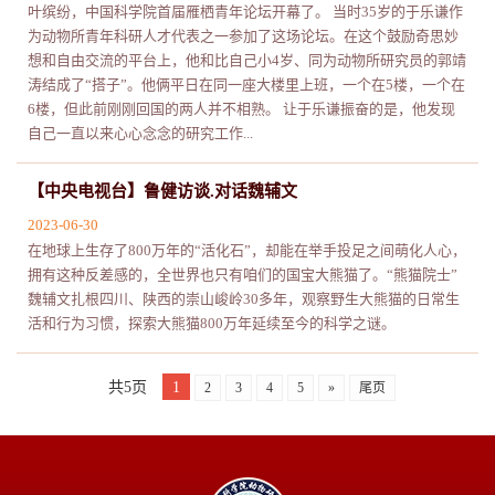
叶缤纷，中国科学院首届雁栖青年论坛开幕了。 当时35岁的于乐谦作
为动物所青年科研人才代表之一参加了这场论坛。在这个鼓励奇思妙
想和自由交流的平台上，他和比自己小4岁、同为动物所研究员的郭靖
涛结成了“搭子”。他俩平日在同一座大楼里上班，一个在5楼，一个在
6楼，但此前刚刚回国的两人并不相熟。 让于乐谦振奋的是，他发现
自己一直以来心心念念的研究工作...
【中央电视台】鲁健访谈.对话魏辅文
2023-06-30
在地球上生存了800万年的“活化石”，却能在举手投足之间萌化人心，
拥有这种反差感的，全世界也只有咱们的国宝大熊猫了。“熊猫院士”
魏辅文扎根四川、陕西的崇山峻岭30多年，观察野生大熊猫的日常生
活和行为习惯，探索大熊猫800万年延续至今的科学之谜。
共5页
1
2
3
4
5
»
尾页