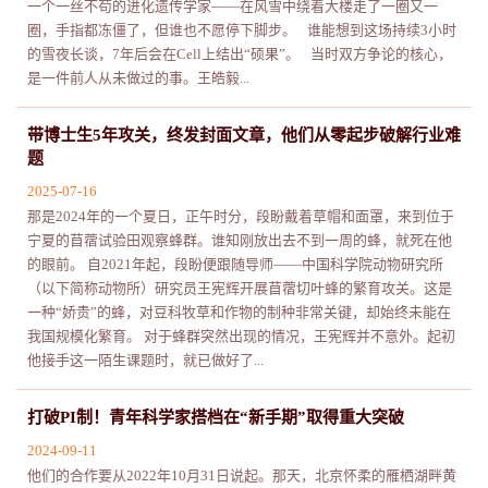
一个一丝不苟的进化遗传学家——在风雪中绕着大楼走了一圈又一
圈，手指都冻僵了，但谁也不愿停下脚步。 谁能想到这场持续3小时
的雪夜长谈，7年后会在Cell上结出“硕果”。 当时双方争论的核心，
是一件前人从未做过的事。王皓毅...
带博士生5年攻关，终发封面文章，他们从零起步破解行业难
题
2025-07-16
那是2024年的一个夏日，正午时分，段盼戴着草帽和面罩，来到位于
宁夏的苜蓿试验田观察蜂群。谁知刚放出去不到一周的蜂，就死在他
的眼前。 自2021年起，段盼便跟随导师——中国科学院动物研究所
（以下简称动物所）研究员王宪辉开展苜蓿切叶蜂的繁育攻关。这是
一种“娇贵”的蜂，对豆科牧草和作物的制种非常关键，却始终未能在
我国规模化繁育。 对于蜂群突然出现的情况，王宪辉并不意外。起初
他接手这一陌生课题时，就已做好了...
打破PI制！青年科学家搭档在“新手期”取得重大突破
2024-09-11
他们的合作要从2022年10月31日说起。那天，北京怀柔的雁栖湖畔黄