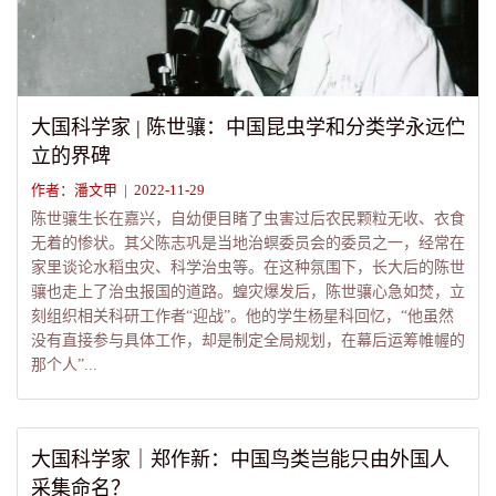
大国科学家 | 陈世骧：中国昆虫学和分类学永远伫
立的界碑
作者：潘文甲 | 2022-11-29
陈世骧生长在嘉兴，自幼便目睹了虫害过后农民颗粒无收、衣食
无着的惨状。其父陈志巩是当地治螟委员会的委员之一，经常在
家里谈论水稻虫灾、科学治虫等。在这种氛围下，长大后的陈世
骧也走上了治虫报国的道路。蝗灾爆发后，陈世骧心急如焚，立
刻组织相关科研工作者“迎战”。他的学生杨星科回忆，“他虽然
没有直接参与具体工作，却是制定全局规划，在幕后运筹帷幄的
那个人”...
大国科学家｜郑作新：中国鸟类岂能只由外国人
采集命名？