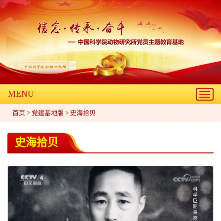
MENU
Toggl
navig
首页
>
党建基地版
>
史海拾贝
史海拾贝