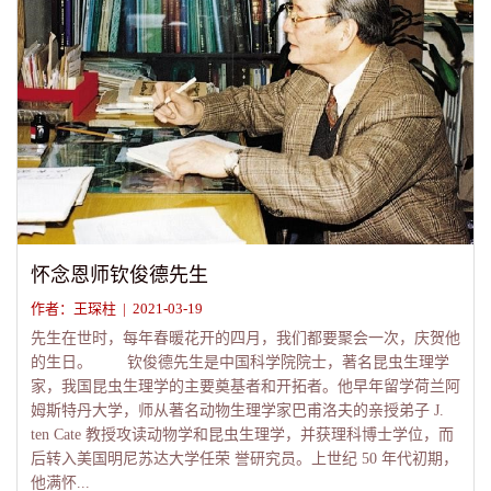
怀念恩师钦俊德先生
作者：王琛柱 | 2021-03-19
先生在世时，每年春暖花开的四月，我们都要聚会一次，庆贺他
的生日。 钦俊德先生是中国科学院院士，著名昆虫生理学
家，我国昆虫生理学的主要奠基者和开拓者。他早年留学荷兰阿
姆斯特丹大学，师从著名动物生理学家巴甫洛夫的亲授弟子 J.
ten Cate 教授攻读动物学和昆虫生理学，并获理科博士学位，而
后转入美国明尼苏达大学任荣 誉研究员。上世纪 50 年代初期，
他满怀...