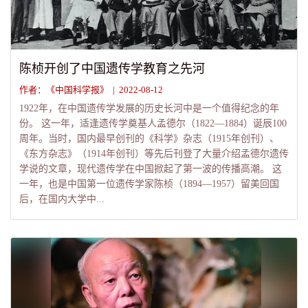
陈桢开创了中国遗传学教育之先河
作者：《中国科学报》 | 2022-08-12
1922年，在中国遗传学发展的历史长河中是一个值得纪念的年
份。 这一年，适逢遗传学奠基人孟德尔（1822—1884）诞辰100
周年。当时，国内最早创刊的《科学》杂志（1915年创刊）、
《东方杂志》（1914年创刊）等先后刊登了大量介绍孟德尔遗传
学说的文章，现代遗传学在中国掀起了第一波的传播高潮。 这
一年，也是中国第一位遗传学家陈桢（1894—1957）留美回国
后，在国内大学中...