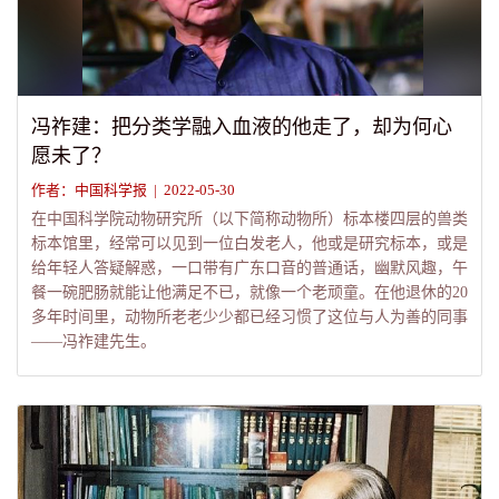
冯祚建：把分类学融入血液的他走了，却为何心
愿未了？
作者：中国科学报 | 2022-05-30
在中国科学院动物研究所（以下简称动物所）标本楼四层的兽类
标本馆里，经常可以见到一位白发老人，他或是研究标本，或是
给年轻人答疑解惑，一口带有广东口音的普通话，幽默风趣，午
餐一碗肥肠就能让他满足不已，就像一个老顽童。在他退休的20
多年时间里，动物所老老少少都已经习惯了这位与人为善的同事
——冯祚建先生。