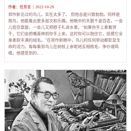
作者：任芳言 | 2022-10-29
郑作新见过的鸟儿，实在太多了。 但他总是兴致勃勃。同样是
观鸟，他能看出更多层次和乐趣。他眼中的天鹅千姿百态，一会
儿低空盘旋，一会儿又把脖子扎进水里。“如果你手上拿着饼
干，它们会把嘴直伸到你手上来。这时你可以抱住它，抚摸它全
身柔软丰满的绒毛。”在郑作新眼中，鸟儿的任何举动都彰显生
命的活力。每每看到鸟儿在树枝上亲昵地互相梳毛、争吵或鸣
唱，他感受到的，...