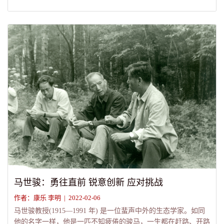
马世骏：勇往直前 锐意创新 应对挑战
作者：康乐 李明 | 2022-02-06
马世骏教授(1915—1991 年) 是一位蜚声中外的生态学家。如同
他的名字一样，他是一匹不知疲倦的骏马，一生都在赶路、开路