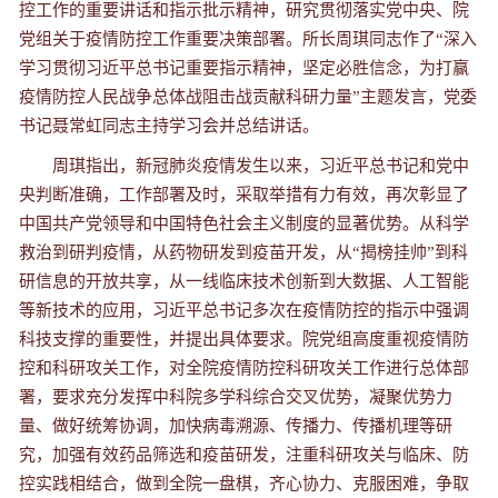
控工作的重要讲话和指示批示精神，研究贯彻落实党中央、院
党组关于疫情防控工作重要决策部署。所长周琪同志作了“深入
学习贯彻习近平总书记重要指示精神，坚定必胜信念，为打赢
疫情防控人民战争总体战阻击战贡献科研力量”主题发言，党委
书记聂常虹同志主持学习会并总结讲话。
周琪指出，新冠肺炎疫情发生以来，习近平总书记和党中
央判断准确，工作部署及时，采取举措有力有效，再次彰显了
中国共产党领导和中国特色社会主义制度的显著优势。从科学
救治到研判疫情，从药物研发到疫苗开发，从“揭榜挂帅”到科
研信息的开放共享，从一线临床技术创新到大数据、人工智能
等新技术的应用，习近平总书记多次在疫情防控的指示中强调
科技支撑的重要性，并提出具体要求。院党组高度重视疫情防
控和科研攻关工作，对全院疫情防控科研攻关工作进行总体部
署，要求充分发挥中科院多学科综合交叉优势，凝聚优势力
量、做好统筹协调，加快病毒溯源、传播力、传播机理等研
究，加强有效药品筛选和疫苗研发，注重科研攻关与临床、防
控实践相结合，做到全院一盘棋，齐心协力、克服困难，争取