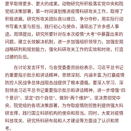
更早取得更多、更大的成果。动物研究所积极落实党中央和院
党组决策部署，第一时间谋划推进疫情科研攻关工作，取得了
积极进展。研究所攻关团队夜以继日、争分夺秒，用实际行动
书写着大爱与担当，践行初心与使命，涌现出了许多感人事
迹。周琪提出，研究所要针对在本次疫情“大考”中暴露出来的
问题，建立长效解决机制，进一步加强组织领导力，加强宏观
战略研判和规划能力，强化科研攻关工作的实效和时效，打造
过硬的队伍。
在讨论发言环节，与会党委委员纷纷表示，习近平总书记
的重要指示批示和讲话精神，思想深刻、内涵丰富,为打赢疫情
防控人民战争总体战阻击战提供了根本遵循。要深入学习、深
刻领会习近平总书记重要指示批示和讲话精神，进一步增强“四
个意识”、坚定“四个自信”、做到“两个维护”，坚决贯彻党中
央、院党组的各项决策部署，为夺取疫情防控胜利提供强大科
研支撑，践行国立科研机构的使命和担当。同时，大家对疫情
科技攻关、研究所科研布局和人才建设等方面谈了认识和思
考。