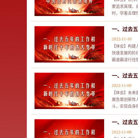
要追求真理，
时，学着去理
一、过去五
2022-11-10
【体会】构建
快速发展的阶
霸道霸凌行径
一、过去五
2022-11-09
【体会】未来
展急需创新性
斗，实现自身
一、过去五
2022-11-08