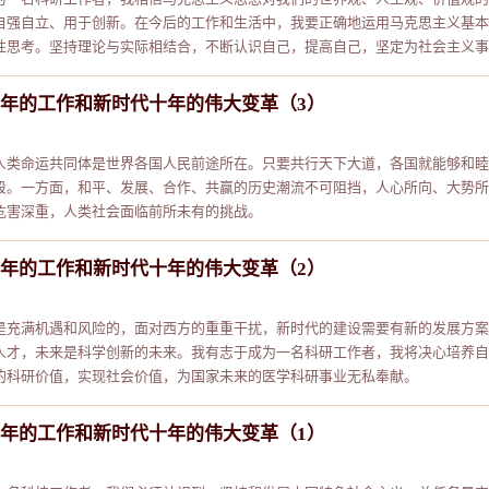
自强自立、用于创新。在今后的工作和生活中，我要正确地运用马克思主义基本
性思考。坚持理论与实际相结合，不断认识自己，提高自己，坚定为社会主义事业
年的工作和新时代十年的伟大变革（3）
人类命运共同体是世界各国人民前途所在。只要共行天下大道，各国就能够和睦
段。一方面，和平、发展、合作、共赢的历史潮流不可阻挡，人心所向、大势所
危害深重，人类社会面临前所未有的挑战。
年的工作和新时代十年的伟大变革（2）
是充满机遇和风险的，面对西方的重重干扰，新时代的建设需要有新的发展方案
人才，未来是科学创新的未来。我有志于成为一名科研工作者，我将决心培养自
的科研价值，实现社会价值，为国家未来的医学科研事业无私奉献。
年的工作和新时代十年的伟大变革（1）