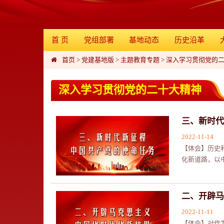
首 页
党组部署
基地动态
历史沿革
首页
>
党建基地版
>
主题教育专题
>
深入学习贯彻党的
深入学习贯彻党的二十大精神
三、新时代
2022-11-14
【体会】历史
化新道路，以
二、开辟马
2022-11-11
【体会】对作