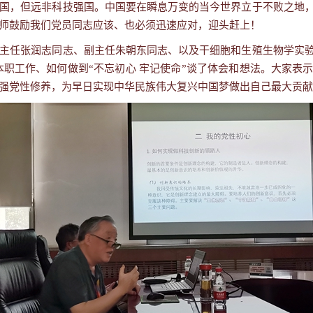
国，但远非科技强国。中国要在瞬息万变的当今世界立于不败之地
师鼓励我们党员同志应该、也必须迅速应对，迎头赶上！
任张润志同志、副主任朱朝东同志、以及干细胞和生殖生物学实验
职工作、如何做到“不忘初心 牢记使命”谈了体会和想法。大家表
强党性修养，为早日实现中华民族伟大复兴中国梦做出自己最大贡献