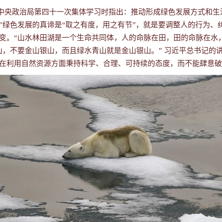
八届中央政治局第四十一次集体学习时指出：推动形成绿色发展方式和
”绿色发展的真谛是“取之有度，用之有节”，就是要调整人的行为、
变。“山水林田湖是一个生命共同体，人的命脉在田，田的命脉在水
山，不要金山银山，而且绿水青山就是金山银山。” 习近平总书记的
在利用自然资源方面秉持科学、合理、可持续的态度，而不能肆意破