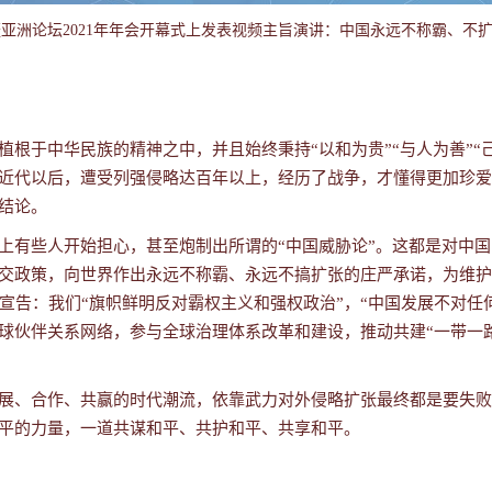
亚洲论坛2021年年会开幕式上发表视频主旨演讲：中国永远不称霸、不
根于中华民族的精神之中，并且始终秉持“以和为贵”“与人为善”“
近代以后，遭受列强侵略达百年以上，经历了战争，才懂得更加珍爱
结论。
上有些人开始担心，甚至炮制出所谓的“中国威胁论”。这都是对中
交政策，向世界作出永远不称霸、永远不搞扩张的庄严承诺，为维护
宣告：我们“旗帜鲜明反对霸权主义和强权政治”，“中国发展不对
球伙伴关系网络，参与全球治理体系改革和建设，推动共建“一带一
展、合作、共赢的时代潮流，依靠武力对外侵略扩张最终都是要失败
平的力量，一道共谋和平、共护和平、共享和平。