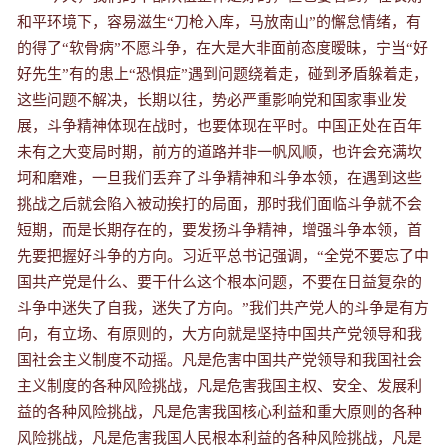
和平环境下，容易滋生“刀枪入库，马放南山”的懈怠情绪，有
的得了“软骨病”不愿斗争，在大是大非面前态度暧昧，宁当“好
好先生”有的患上“恐惧症”遇到问题绕着走，碰到矛盾躲着走，
这些问题不解决，长期以往，势必严重影响党和国家事业发
展，斗争精神体现在战时，也要体现在平时。中国正处在百年
未有之大变局时期，前方的道路并非一帆风顺，也许会充满坎
坷和磨难，一旦我们丢弃了斗争精神和斗争本领，在遇到这些
挑战之后就会陷入被动挨打的局面，那时我们面临斗争就不会
短期，而是长期存在的，要发扬斗争精神，增强斗争本领，首
先要把握好斗争的
方向
。习近平总书记强调，“全党不要忘了中
国共产党是什么、要干什么这个根本问题，不要在日益复杂的
斗争中迷失了自我，迷失了方向。”我们共产党人的斗争是有方
向，有立场、有原则的，大方向就是坚持中国共产党领导和我
国社会主义制度不动摇。凡是危害中国共产党领导和我国社会
主义制度的各种风险挑战，凡是危害我国主权、安全、发展利
益的各种风险挑战，凡是危害我国核心利益和重大原则的各种
风险挑战，凡是危害我国人民根本利益的各种风险挑战，凡是