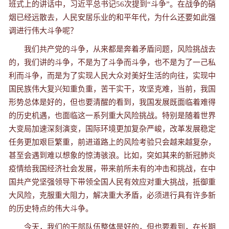
班式上的讲话中，习近平总书记56次提到“斗争”。在战争的硝
烟已经远散去，人民安居乐业的和平年代，为什么还要如此强
调进行伟大斗争呢？
我们共产党的斗争，从来都是奔着矛盾问题，风险挑战去
的，我们讲的斗争，不是为了斗争而斗争，也不是为了一己私
利而斗争，而是为了实现人民大众对美好生活的向往，实现中
国民族伟大复兴知重负重，苦干实干，攻坚克难，当前，我国
形势总体是好的，但也要清醒的看到，我国发展既面临着难得
的历史机遇，也面临这一系列重大风险挑战。特别是随着世界
大变局加速深刻演变，国际环境更加复杂严峻，改革发展稳定
任务更加艰巨繁重，前进道路上的风险考验只会越来越复杂，
甚至会遇到难以想象的惊涛骇浪。比如，突如其来的新冠肺炎
疫情给我国经济社会发展，带来前所未有的冲击和挑战，在中
国共产党坚强领导下带领全国人民有效应对重大挑战，抵御重
大风险，克服重大阻力，解决重大矛盾，必须进行具有许多新
的历史特点的伟大斗争。
今天，我们的干部队伍整体是好的，但也要看到，在长期