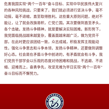
危害我国实现“两个一百年”奋斗目标、实现中华民族伟大复兴
的各种风险挑战，只要来了，我们就必须进行坚决斗争，毫不
动摇，毫不退缩，直至取得胜利。这些重大原则问题，绝对不
能让，让了就会改旗易帜，亡党亡国。其次要做到直至
矛头
，
各个击破。发扬斗争精神，就是要解决实际困难。新形势下，
我党面临挑战越来越复杂，覆盖面越来越广泛，做为党员干
部，在此时更应该团结一致，众志成城，积极发挥主观能动
性，强化斗争意志和斗争本领，发扬斗争精神，还要做到调整
好
心态
。社会是在矛盾斗争中前进的，有矛盾就会有斗争，我
们党员干部学会以乐观的态度对待困难和挑战，不逃避、不退
缩、迎难而上，奋勇争先，攻坚克难为早日实现“两个一百年”
奋斗目标而不懈努力。