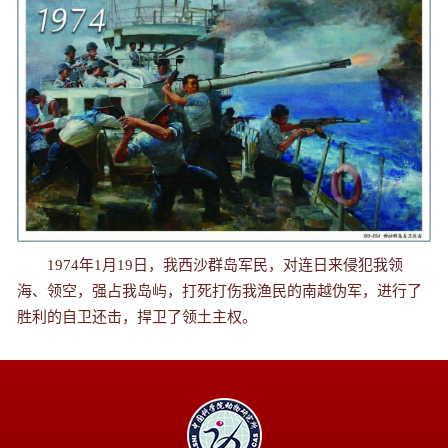
1974年1月19日，我西沙群岛军民，对连日来侵犯我领
海、领空，强占我岛屿，打死打伤我渔民的南越伪军，进行了
胜利的自卫还击，捍卫了领土主权。