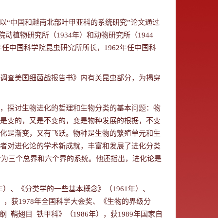
以“中国和越南北部叶甲亚科的系统研究”论文通过
院动植物研究所（
1934
年）和动物研究所（
1944
年任中国科学院昆虫研究所所长，
1962
年任中国科
调查美国细菌战报告书》内有关昆虫部分，为揭穿
，探讨生物进化的哲理和生物分类的基本问题：物
是变的，又是不变的，变是物种发展的根据，不变
化是渐变，又有飞跃。物种是生物的繁殖单元和生
者对进化论的学术新成就，丰富和发展了进化分类
分为三个总界和六个界的系统。他还指出，进化论是
年）、《分类学的一些基本概念》（
1961
年）、
），获
1978
年全国科学大会奖、《生物的界级分
纲
鞘翅目
铁甲科》（
1986
年），获
1989
年国家自