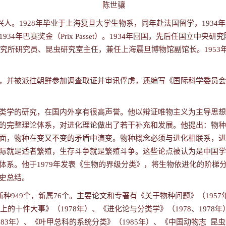
陈世骧
兴人。
1928
年毕业于上海复旦大学生物系，同年赴法国留学，
1934
年
1934
年巴赛奖金（
Prix Passet
）。
1934
年回国，先后任国立中央研究
究所研究员、昆虫研究室主任，兼任上海震旦博物馆副馆长。
1953
，并被派往朝鲜参加调查取证并审讯俘虏，还编写《国际科学委员会
类学的研究，在国内外享有很高声誉。他以辩证唯物主义为主导思想
的完整理论体系，对进化理论做出了若干补充和发展。他提出：物种
面，物种在变又不变的矛盾中演变。物种概念必须与进化相联系，进
际就是适者繁殖，生存斗争就是繁殖斗争。这些论点被认为是中国学
体系。他于
1979
年发表《生物的界级分类》，将生物依进化的阶梯
史总结。
新种
949
个，新属
76
个。主要论文和专著有《关于物种问题》（
1957
上的十件大事》（
1978
年）、《进化论与分类学》（
1978
、
1978
年
983
年）、《叶甲总科的系统分类》（
1985
年）、《中国动物志
昆虫