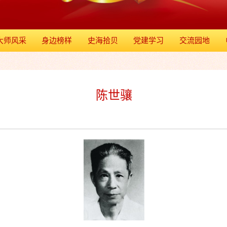
大师风采
身边榜样
史海拾贝
党建学习
交流园地
陈世骧