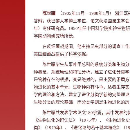
陈世骧
（
1905
年
11
月—
1988
年
1
月） 浙江嘉
答辩，获巴黎大学博士学位，论文获法国昆虫学会
年）专任研究员。
1950
年任中国科学院实验生物研
学院动物研究所所长。
在反细菌战期间，他主持昆虫部分的调查工作
美国细菌战提供了科学依据。
陈世骧毕生从事叶甲总科的系统分类和生物分
种概念、系统原理和特征分析，建立了进化分类学
是物种存在的根据，变是绝对的，是主要的矛盾方
物进化的基本单元。生物种内有斗争，适者生存实
学的理论和方法，建立了进化分类学新的完整理论
生物分类的理论基础，而分类学则是生物进化的历
陈世骧共发表学术论文
180
余篇，其中发表的
《生物进化的辩证法》（
1975
年）、《生物进化史
类》（
1979
年）、《进化论的若干基本概念》（
1