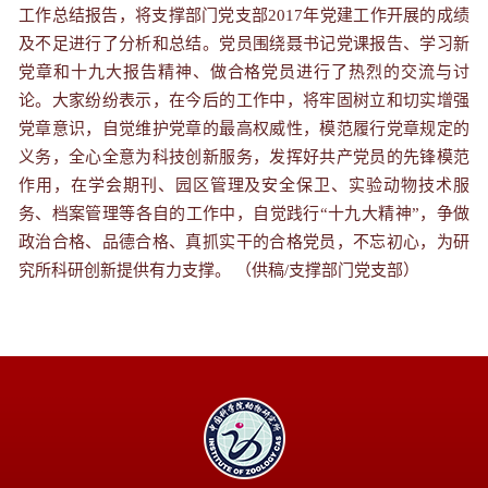
工作总结报告，将支撑部门党支部2017年党建工作开展的成绩
及不足进行了分析和总结。党员围绕聂书记党课报告、学习新
党章和十九大报告精神、做合格党员进行了热烈的交流与讨
论。大家纷纷表示，在今后的工作中，将牢固树立和切实增强
党章意识，自觉维护党章的最高权威性，模范履行党章规定的
义务，全心全意为科技创新服务，发挥好共产党员的先锋模范
作用，在学会期刊、园区管理及安全保卫、实验动物技术服
务、档案管理等各自的工作中，自觉践行“十九大精神”，争做
政治合格、品德合格、真抓实干的合格党员，不忘初心，为研
究所科研创新提供有力支撑。 （供稿/支撑部门党支部）