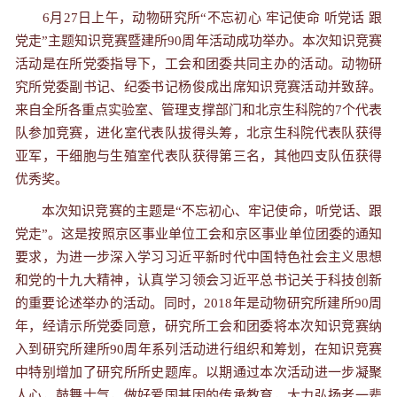
6
月
27
日上午，动物研究所
“
不忘初心 牢记使命 听党话 跟
党走
”
主题知识竞赛暨建所
90
周年活动成功举办。本次知识竞赛
活动是在所党委指导下，工会和团委共同主办的活动。动物研
究所党委副书记、纪委书记杨俊成出席知识竞赛活动并致辞。
来自全所各重点实验室、管理支撑部门和北京生科院的
7
个代表
队参加竞赛，进化室代表队拔得头筹，北京生科院代表队获得
亚军，干细胞与生殖室代表队获得第三名，其他四支队伍获得
优秀奖。
本次知识竞赛的主题是
“
不忘初心、牢记使命，听党话、跟
党走
”
。这是按照京区事业单位工会和京区事业单位团委的通知
要求，为进一步深入学习习近平新时代中国特色社会主义思想
和党的十九大精神，认真学习领会习近平总书记关于科技创新
的重要论述举办的活动。同时，
2018
年是动物研究所建所
90
周
年，经请示所党委同意，研究所工会和团委将本次知识竞赛纳
入到研究所建所
90
周年系列活动进行组织和筹划，在知识竞赛
中特别增加了研究所所史题库。以期通过本次活动进一步
凝聚
人心，鼓舞士气，做好爱国基因的传承教育，大力弘扬老一辈