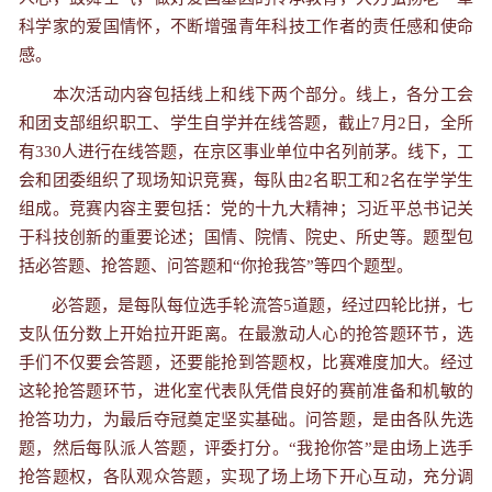
科学家的爱国情怀，不断增强青年科技工作者的责任感和使命
感。
本次活动内容包括线上和线下两个部分。线上，各分工会
和团支部组织职工、学生自学并在线答题，截止
7
月
2
日，全所
有
330
人进行在线答题，在京区事业单位中名列前茅。线下，工
会和团委组织了现场知识竞赛，每队由
2
名职工和
2
名在学学生
组成。竞赛内容主要包括：党的十九大精神；习近平总书记关
于科技创新的重要论述；国情、院情、院史、所史等。题型包
括必答题、抢答题、问答题和
“
你抢我答
”
等四个题型。
必答题，是每队每位选手轮流答
5
道题，经过四轮比拼，七
支队伍分数上开始拉开距离。在最激动人心的抢答题环节，选
手们不仅要会答题，还要能抢到答题权，比赛难度加大。经过
这轮抢答题环节，进化室代表队凭借良好的赛前准备和机敏的
抢答功力，为最后夺冠奠定坚实基础。问答题，是由各队先选
题，然后每队派人答题，评委打分。
“
我抢你答
”
是由场上选手
抢答题权，各队观众答题，实现了场上场下开心互动，充分调