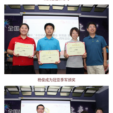
杨俊成为冠亚季军颁奖