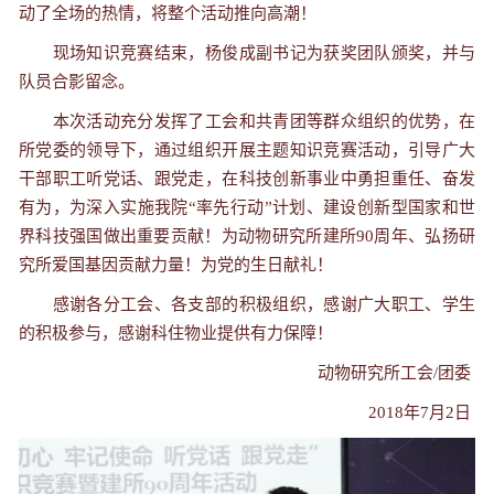
动了全场的热情，将整个活动推向高潮！
现场知识竞赛结束，杨俊成副书记为获奖团队颁奖，并与
队员合影留念。
本次活动充分发挥了工会和共青团等群众组织的优势，在
所党委的领导下，通过组织开展主题知识竞赛活动，引导广大
干部职工听党话、跟党走，在科技创新事业中勇担重任、奋发
有为，为深入实施我院
“
率先行动
”
计划、建设创新型国家和世
界科技强国做出重要贡献！为动物研究所建所
90
周年、弘扬研
究所爱国基因贡献力量！为党的生日献礼！
感谢各分工会、各支部的积极组织，感谢广大职工、学生
的积极参与，感谢科住物业提供有力保障！
动物研究所工会
/
团委
2018
年
7
月
2
日