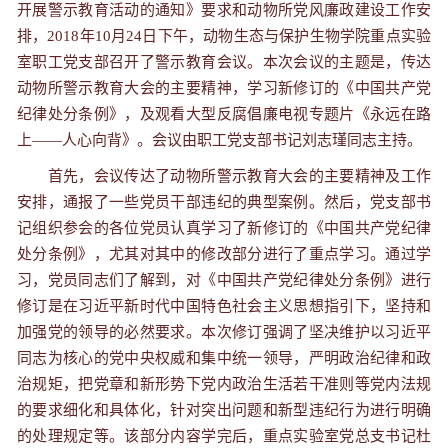
开展警示教育活动的通知》要求和动物所党风廉政建设工作安
排，
2018
年
10
月
24
日下午，动物生态与保护生物学院重点实验
室职工党支部召开了警示教育会议。本次会议的主题是，传达
动物所警示教育大会的主要精神，学习新修订的《中国共产党
纪律处分条例》，及观看大型反腐倡廉电视专题片《永远在路
上
——
人心向背》。会议由职工党支部书记刘志瑾同志主持。
首先，会议传达了动物所警示教育大会的主要精神及工作
安排，通报了一些党员干部违纪的典型案例。然后，党支部书
记组织参会的各位党员认真学习了新修订的《中国共产党纪律
处分条例》，尤其对其中的修改部分进行了重点学习。通过学
习，党员同志们了解到，对《中国共产党纪律处分条例》进行
修订是在习近平新时代中国特色社会主义思想指引下，坚持和
加强党的领导的必然要求。本次修订强调了坚决维护以习近平
同志为核心的党中央权威和集中统一领导，严明政治纪律和政
治规矩，把党章和新形势下党内政治生活若干准则等党内法规
的要求细化和具体化，针对突出问题和新型违纪行为进行明确
的处理规定等。该部分内容学完后，重点实验室党总支书记杜