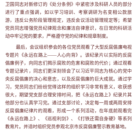
卫国同志对新修订的《处分条例》中紧密涉及科研人员的部分
进行了重点强调，如以学习培训、考察调研为名变相公款旅
游，违反公务阶段管理规定，违反会议活动管理规定等；希望
党员同志增强党员纪律观念和廉洁自律意识，在日常的科研活
动中牢记党的要求，严格遵守党的纪律和规章制度。
最后，会议组织参会的各位党员观看了大型反腐倡廉电视
专题片《永远在路上
——
人心向背》。该纪录片以实际的反腐
倡廉例子，向同志们揭示腐败的危害和腐败的代价；通过观看
专题记录片，同志们更深刻领会了以习近平同志为核心的党中
央反腐倡廉的决心和意志，以及反腐倡廉的巨大成就。通过学
习，党员同志们纷纷觉得这样的组织学习非常有意义，收获感
很大，期望党支部合理安排时间，把《永远在路上》纪录片其
他部分也认真学习完。通过支部讨论，决定每一周或两周安排
反腐倡廉纪律片的观看，形成一个系列活动，在年底前观看完
《永远在路上》、《巡视利剑》、《打铁还需自身硬》等系列
教育片。并适时组织党员参观北京市反腐倡廉警示教育基地。