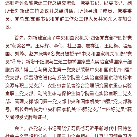
述职考评会暨党建工作总结交流会。党委书记、纪委书记、副
所长刘新建主持会议并总结讲话，所领导班子成员、党委委
员、党总支/支部书记和党群工作处工作人员共30余人参加会
议。
首先，刘新建宣读了中央和国家机关“四强党支部”“四好党
员”获奖名单。王宪辉、李伟、杜卫国、詹祥江、王红梅、赵建
国、刘峰、赵方庆等8名党员被授予“中央和国家机关‘四好’党
员”称号；新增干细胞与生殖生物学国家重点实验室暨国家干细
胞资源库博士后与研究生第一党支部荣获中央和国家机“四强”
党支部，保留动物进化与系统学院重点实验室暨国家动物标本
资源库职工党支部、农业虫害鼠害综合治理研究国家重点实验
室职工党支部、动物生态与保护生物学院重点实验室职工党支
部、管理支撑部门第一党支部中央和国家机关“四强”党支部称
号。所长乔格侠为中央和国家机关“四强党支部”“四好党员”获
奖者颁发奖牌和证书。
会上，各党总支书记围绕学习贯彻习近平新时代中国特色
社会主义思想和党的二十届三中全会精神，认真学习领会习近