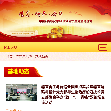
MENU
Toggl
navig
首页
>
党建基地版
>
基地动态
基地动态
器官再生与智造全国重点实验室器官解
码与设计党支部与生物治疗前沿技术党
支部联合举办“致一”、“青锋”双论坛交
流活动
2026-05-06