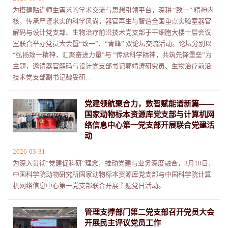
为搭建贴近师生需求的学术交流与思想引领平台，深耕 “致一” 精神内
核，传承严谨求实的科学风尚，器官再生与智造全国重点实验室器官
解码与设计党支部、生物治疗前沿技术党支部于干细胞大楼十层会议
室联合举办党员大会暨“致一”、“青峰” 双论坛交流活动。论坛分别以
“弘扬致一精神，汇聚奋进力量”与 “传承科学精神，共筑先锋堡垒”为
主题，邀请器官解码与设计党支部书记郭靖涛研究员、生物治疗前沿
技术党支部副书记魏妥研...
党建领航聚合力，数智赋能谱新篇——
国家动物标本资源库党支部与计算机网
络信息中心第一党支部开展联合党建活
动
2026-03-31
为深入贯彻“党建促科研”理念，推动党建与业务深度融合，3月18日，
中国科学院动物研究所国家动物标本资源库党支部与中国科学院计算
机网络信息中心第一党支部联合开展主题党日活动。
管理支撑部门第二党支部召开党员大会
开展民主评议党员工作