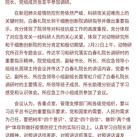
院长、党组成员张亚平参加调研。
在新冠肺炎疫情防控形势依然严峻、科研攻关迎难而上的
关键时刻，白春礼院长到干细胞创新院调研指导并做出重要指
示，充分体现了院领导对科技抗疫工作的高度重视，充分体现
了对应急攻关一线科研人员的关心关爱，体现了对动物研究所
和干细胞创新院的充分肯定和殷切期望。2月22日上午，动物研
究所召开专题会议，传达学习和研究落实白春礼院长调研时的
重要指示精神。院党组成员、副秘书长、所长、所应急领导小
组组长周琪主持会议并传达了白春礼院长的讲话内容，党委书
记、副所长、所应急领导小组副组长聂常虹介绍了白春礼院长
调研时的主要情况，所领导班子成员、所长助理分别谈了学习
感受和认识体会。所应急工作小组成员参加了会议。
会议认为，各重点室、管理支撑部门和各级党组织，要以
习近平总书记的重要指示要求，党和国家的需要、人民的需求
为己任，要把树牢“四个意识”、坚定“四个自信”、做到“两个维
护”体现到做好疫情防控工作的实际行动上。认真学习白院长讲
话精神，对照讲话找差距、对照讲话抓落实、对照讲话谋发