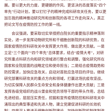
展。要以更大的力度、更硬朗的作风、更坚决的态度落实“四个
率先”行动计划，要以钉钉子的精神完成科研攻关任务，要以更
加忘我的精神推动研究所和创新院的各项工作走向深入，真正
把论文写在疫情防控工作的第一线。
会议强调，要采取切实举措把白院长的重要指示精神落到
实处，进一步发挥动物研究所和干细胞创新院的科研优势，在
国家疫情防控科研攻关中发挥更大作用、做出更大贡献。一是
立足“三个面向”“四个率先”总体要求，结合“疫情大考”，对研
究所重点科研方向和研究领域进行整合和调整，强化研究所在
国家和全院层面的战略定位和使命担当；二是结合疫情趋势和
防控需求，加快应急攻关，启动对首批应急项目的评估，继续
研究部署科研攻关的重点方向和领域，打赢这场抗疫攻坚战，
为切实保障人民群众生命安全和身体健康作出更大贡献；三是
发挥各级党组织的战斗堡垒和党员领导干部的带头作用，总结
先进经验，层层压实责任，挖掘和宣传疫情防控和科研攻关中
涌现出的典型事迹和先进人物，建立党建促进科研的长效机
制；四是深入推进干细胞创新院建设，加快创新院机制体制改