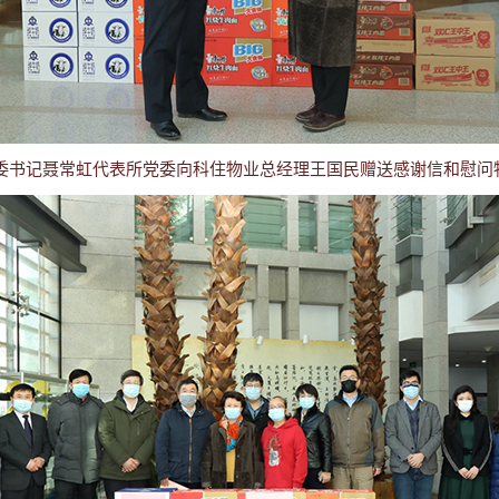
委书记聂常虹代表所党委向科住物业总经理王国民赠送感谢信和慰问