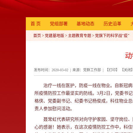
首 页
党组部署
基地动态
历史沿革
首页
>
党建基地版
>
主题教育专题
>
党旗下的科学战“疫”
动
发布时间：2020-03-02 | 来源：党群工作部 | 【
打印
】 【
关闭
治疗一线在医护，防疫一线在物业。自新冠病毒
所疫情防控工作最坚实的防线。3月2日，党委书
格侠、党委副书记、纪委书记杨俊成，科住物业总
责人参加慰问活动。
聂常虹代表研究所对向守护家园、坚守岗位、防
心的感谢！她表示，在这次疫情防控工作中，科住