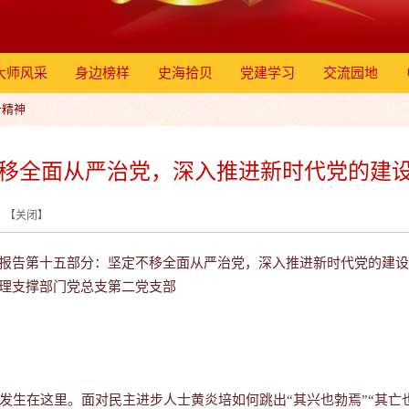
大师风采
身边榜样
史海拾贝
党建学习
交流园地
十精神
移全面从严治党，深入推进新时代党的建
 【
关闭
】
报告第十五部分：坚定不移全面从严治党，深入推进新时代党的建设
理支撑部门党总支第二党支部
发生在这里。面对民主进步人士黄炎培如何跳出“其兴也勃焉”“其亡