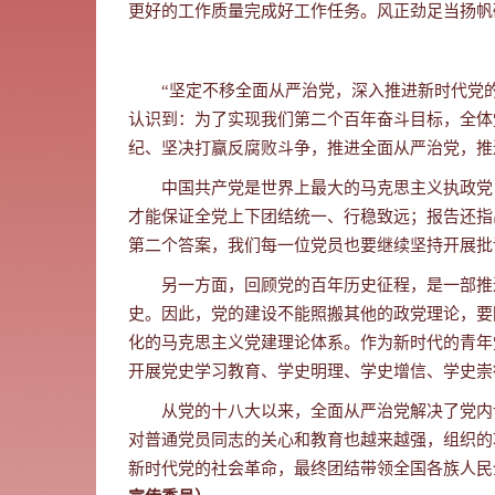
更好的工作质量完成好工作任务。风正劲足当扬帆
“坚定不移全面从严治党，深入推进新时代党的
认识到：为了实现我们第二个百年奋斗目标，全体
纪、坚决打赢反腐败斗争，推进全面从严治党，推
中国共产党是世界上最大的马克思主义执政党，
才能保证全党上下团结统一、行稳致远；报告还指
第二个答案，我们每一位党员也要继续坚持开展批
另一方面，回顾党的百年历史征程，是一部推进
史。因此，党的建设不能照搬其他的政党理论，要
化的马克思主义党建理论体系。作为新时代的青年
开展党史学习教育、学史明理、学史增信、学史崇
从党的十八大以来，全面从严治党解决了党内许
对普通党员同志的关心和教育也越来越强，组织的
新时代党的社会革命，最终团结带领全国各族人民