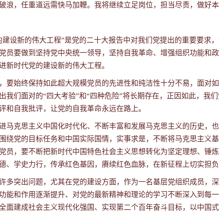
破浪，任重道远需快马加鞭。我将继续立足岗位，担当尽责，做好本
建设新的伟大工程”是党的二十大报告中对我们党提出的重要要求，
党员要做到坚持党中央统一领导，坚持自我革命、增强组织功能和政
进新时代党的建设新的伟大工程。
要始终保持如此超大规模党员的先进性和纯洁性十分不易，面对如
出我们面对的“四大考验”和“四种危险”将长期存在，正因如此，我
评和自我批评，让党的自我革命永远在路上。
马克思主义中国化时代化、不断丰富和发展马克思主义的历史，也
围绕党的目标任务和中国实际国情，实事求是，不断将马克思主义基
党员，要不断把新时代中国特色社会主义思想转化为坚定理想、锤炼
德、学史力行，传承红色基因，赓续红色血脉，在新征程上切实担负
多突出问题，尤其在党的建设方面，作为一名基层党组织成员，深
功能和作用逐渐提升、对党的最新精神和理论的学习不断深入到每一
全面建成社会主义现代化强国、实现第二个百年奋斗目标，以中国式