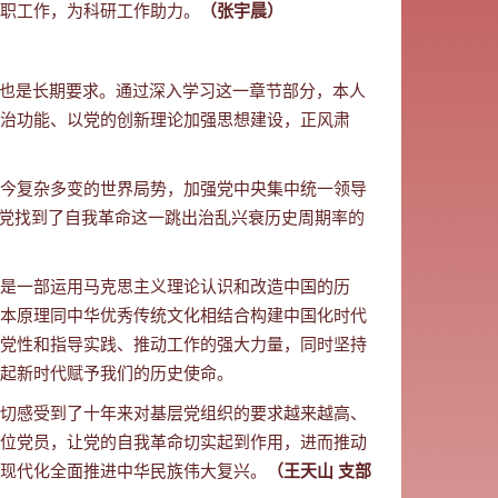
职工作，为科研工作助力。
（张宇晨）
也是长期要求。通过深入学习这一章节部分，本人
治功能、以党的创新理论加强思想建设，正风肃
今复杂多变的世界局势，加强党中央集中统一领导
们党找到了自我革命这一跳出治乱兴衰历史周期率的
是一部运用马克思主义理论认识和改造中国的历
本原理同中华优秀传统文化相结合构建中国化时代
党性和指导实践、推动工作的强大力量，同时坚持
起新时代赋予我们的历史使命。
切感受到了十年来对基层党组织的要求越来越高、
位党员，让党的自我革命切实起到作用，进而推动
现代化全面推进中华民族伟大复兴。
（王天山 支部