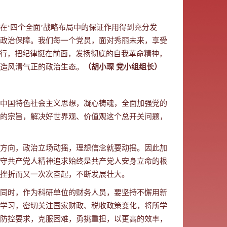
‘四个全面’战略布局中的保证作用得到充分发
政治保障。我们每一个党员，面对秀丽未来，享受
先行，把纪律挺在前面，发扬彻底的自我革命精神，
造风清气正的政治生态。
（胡小琛 党小组组长）
中国特色社会主义思想，凝心铸魂，全面加强党的
的宗旨，解决好世界观、价值观这个总开关问题，
方向，政治立场动摇，理想信念就要动摇。因此加
守共产党人精神追求始终是共产党人安身立命的根
挫折而又一次次奋起，不断发展壮大。
同时，作为科研单位的财务人员，要坚持不懈用新
学习，密切关注国家财政、税收政策变化，将所学
防控要求，克服困难，勇挑重担，以更高的效率，