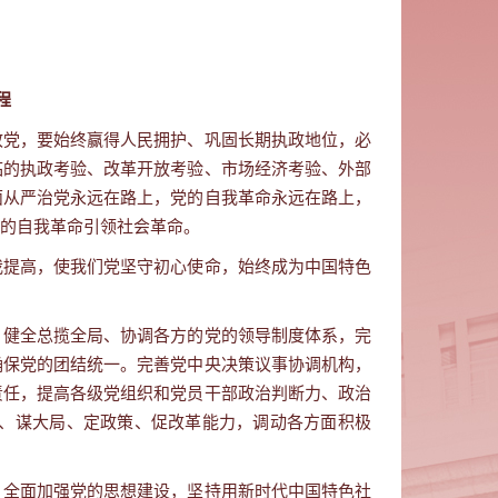
程
党，要始终赢得人民拥护、巩固长期执政地位，必
临的执政考验、改革开放考验、市场经济考验、外部
面从严治党永远在路上，党的自我革命永远在路上，
的自我革命引领社会革命。
提高，使我们党坚守初心使命，始终成为中国特色
健全总揽全局、协调各方的党的领导制度体系，完
确保党的团结统一。完善党中央决策议事协调机构，
责任，提高各级党组织和党员干部政治判断力、政治
、谋大局、定政策、促改革能力，调动各方面积极
全面加强党的思想建设，坚持用新时代中国特色社