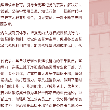
强理想信念教育，引导全党牢记党的宗旨，解决好世
实践者。坚持学思用贯通、知信行统一，把新时代中
展党史学习教育相结合，引导党员、干部不断学史明
题教育。
内法规制度体系，增强党内法规权威性和执行力，
力监督制约机制，以党内监督为主导，促进各类监督
挥政治巡视利剑作用，加强巡视整改和成果运用。落
代要求、具备领导现代化建设能力的干部队伍。坚
确导向，选拔忠诚干净担当的高素质专业化干部，选
锻炼、专业训练，注重在重大斗争中磨砺干部，增强
、迎挑战、抗打压能力，带头担当作为，做到平常时
动干部能上能下、能进能出，形成能者上、优者奖、
艰苦地区锻炼成长作为年轻干部培养的重要途径。重
干部工作。加强和改进公务员工作，优化机构编制资
积极作为。关心关爱基层干部特别是条件艰苦地区干