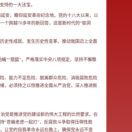
和支持的一大法宝。
西延安，瞻仰延安革命纪念地。党的十八大以来，以
个跨越70多年的新回答，这是新时代的“窑洞
历史性成就、发生历史性变革，推动我国迈上全面
蝇”“猎狐”，严格落实中央八项规定，坚持不懈整
险、能力不足危险、脱离群众危险、消极腐败危险
绪，必须持之以恒推进全面从严治党，深入推进新
严治党是推进党的建设新的伟大工程的比然要求。在
持“苍蝇老虎一起打”，反腐败斗争取得压倒性胜
，让党的自我革命永远在路上，确保党永远不变