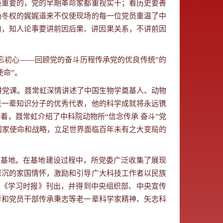
最重要的，党的早期革命家都重视实干；看历史要善
杨冬权的娓娓道来不仅使现场的每一位党员重温了中
的，知人论事要讲前因后果、讲因果关系，不讲前因
忘初心——回顾党的奋斗历程传承党的优良传统”的
使命
”
。
讲党课。聂常虹深情讲述了中国生物学奠基人、动物
老一辈知识分子的优秀代表，他的科学成就将永远镌
，聂常虹介绍了中科院动物所“信念传承 奋斗”党
国家使命和战略，立足世界面临百年未有之大变局的
育基地。在基地建设过程中，所党委广泛收集了展现
深沉的家国情怀，激励和引导广大科技工作者以民族
在《学习时报》刊出，并得到中央组织部、中央宣传
者和党员干部传承秉志等老一辈科学家精神、矢志科