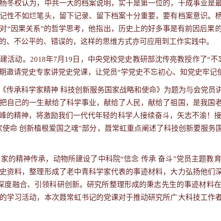
杨冬权认为，中共一大的档案说明，实干是第一位的，干成事业是
记性不如烂笔头，留下记录、留下档案十分重要，要有档案意识。
对“因果关系”的哲学思考，他指出，历史上的好多事是有前因后果
的、不公平的、错误的，这样的思维方式亦可应用到工作实践中。
党建活动。
2018
年
7
月
19
日，中央党校党史教研部沈传亮教授作了“不
期邀请党史专家讲党史党课，让党员“学党史不忘初心、知党史牢记
《传承科学家精神 科技创新服务国家战略和使命》为题为与会党员
把自己的一生献给了科学事业，献给了人民，献给了祖国，是我国
峰的精神，将激励我们一代代年轻的科学人接续奋斗，矢志不渝！接着
家使命 创新植根爱国之魂
”
部分，聂常虹重点阐述了科技创新要服务
学家的精神传承，动物所建设了中科院
“
信念 传承 奋斗
”
党员主题教
史资料，整理形成了老中青科学家代表的事迹材料，大力弘扬他们
深度融合、引领科研创新。研究所整理形成的秉志先生的事迹材料
的学习活动，本次聂常虹书记的党课对于推动研究所广大科技工作