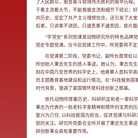
了人民群众，艰苦奋斗取得伟大胜利的艰辛历程。
于看主流看大节，不能根据支流和细节下结论；好
共历史，坚定了共产主义理想信念，还引发了大家
后果，只讲果不讲因，只谴责果不谴责因，是片面
“学党史”系列党课是动物研究所的特色品牌
党史专题党课。在今后党建工作中，所党委将不定
在党课第二阶段，党委书记、副所长聂常虹以
所创始人秉志先生的感人事迹。她认为，秉志先生
刻在中国乃至世界的科学史上，他勇攀人类科学高
员主题教育基地建设和运行情况。在
“
科技服务国
时代背景，强调了爱国情怀是科技创新之根基。
依托动物所厚重历史、科研积淀和老一辈科
秉志为代表的一批老科学家精神和情怀的宝贵的历
复兴为己任
,
以科技报国为担当，促进党建与科研
部的关注。研究所党委在全所开展了秉志先生事迹
研创新事业具有重要作用。