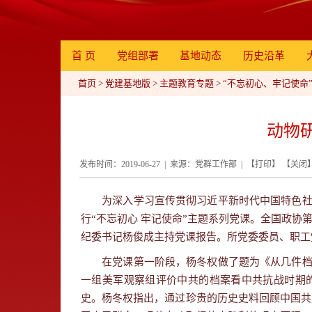
首 页
党组部署
基地动态
历史沿革
首页
>
党建基地版
>
主题教育专题
>
“不忘初心、牢记使命
动物
发布时间：2019-06-27 | 来源：党群工作部 | 【
打印
】 【
关闭
为深入学习宣传贯彻习近平新时代中国特色
行“不忘初心 牢记使命”主题系列党课。
全国政协
纪委书记杨俊成主持党课报告。所党委委员、职工
在党课第一阶段，杨冬权做了题为《从几件档
一组美军观察组评价中共的档案看中共抗战时期
史。杨冬权指出，通过珍贵的历史史料回顾中国共