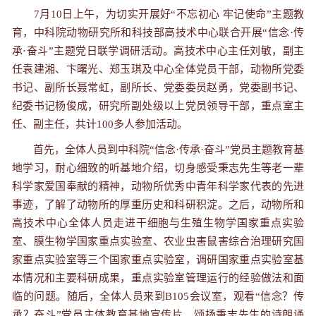
7
月
10
日上午，为切实开展好“不忘初心 牢记使命”主题教
育，中科院动物研究所和科技部高技术中心联合开展“信念
·
传
承
·
奋斗”主题党日联学调研活动。高技术中心主任刘敏，副主
任袁建湘、卞曙光、郑玉琪及中心全体党员干部，动物所党委
书记、副所长聂常虹，副所长、党委委员赵勇，党委副书记、
纪委书记杨俊成，研究所副处级以上党员领导干部，重点室主
任、副主任，共计
100
多人参加活动。
首先，全体人员到中科院“信念
·
传承
·
奋斗”党员主题教育基
地学习，耐心细致的听基地介绍，切身感受秉志先生等老一辈
科学家爱国奉献的精神，动物所优秀中青年科学家代表的先进
事迹，了解了动物所的厚重历史和科研积淀。之后，动物所和
高技术中心全体人员走进干细胞与生殖生物学国家重点实验
室、膜生物学国家重点实验室、农业虫害鼠害综合治理研究国
家重点实验室等三个国家重点实验室，调研国家重点实验室基
本情况和主要科研成果，重点实验室管理运行的经验做法和面
临的问题。随后，全体人员来到
B105
会议室，观看“信念
？
传
承
？
奋斗”党员主体教育基地宣传片、颂扬秉志先生的诗朗诵