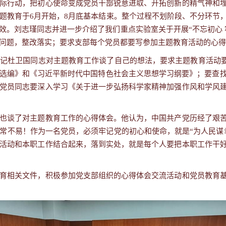
际行动，把初心使命变成党员干部锐意进取、开拓创新的精气神和
题教育于
6
月开始，
8
月底基本结束。整个过程不划阶段、不分环节
效。刘志瑾同志并进一步介绍了我们重点实验室关于开展
“不忘初心
问题，整改落实；要求支部每个党员都要写参加主题教育活动的心得
记杜卫国同志对主题教育工作谈了自己的想法，要求主题教育活动要紧
述选编》和《习近平新时代中国特色社会主义思想学习纲要》；要查
党员同志要深入学习《关于进一步弘扬科学家精神加强作风和学风
也谈了对主题教育工作的心得体会。他认为，中国共产党历经了艰
常不易！作为一名党员，必须牢记党的初心和使命，就是“为人民谋
活动和本职工作结合起来，落到实处，就是每个人要把本职工作干
育相关文件，积极参加党支部组织的心得体会交流活动和党员教育