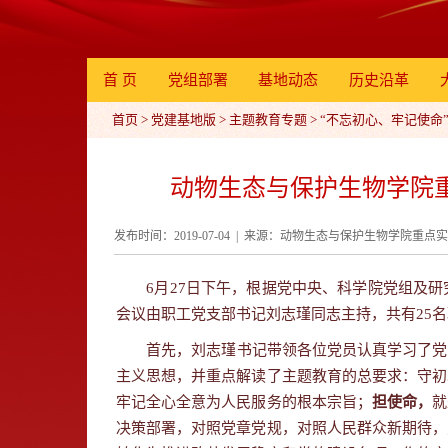
首 页
党组部署
基地动态
历史沿革
首页
>
党建基地版
>
主题教育专题
>
“不忘初心、牢记使命
动物生态与保护生物学院
发布时间：2019-07-04 | 来源：动物生态与保护生物学院重点实
6
月
27
日下午，根据党中央、科学院党组及研
会议由职工党支部书记刘志瑾同志主持，共有
25
名
首先，刘志瑾书记带领各位党员认真学习了党
主义思想，并重点解读了主题教育的总要求：守初
牢记全心全意为人民服务的根本宗旨；
担使命，
就
决策部署，对照党章党规，对照人民群众新期待，