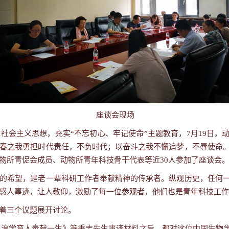
座谈会现场
社会主义思想，充实“不忘初心、牢记使命”主题教育，
7
月
19
日，动
春之我勇担时代责任，不负时代；以奋斗之我不懈追梦，不辱使命
物所青促会成员、动物所青年科技骨干代表等近
30
人参加了座谈会
的希望，是老一辈科研工作者奉献精神的传承者。纵观历史，任何
感人事迹，让人敬仰，激励了每一位参观者，他们也是青年科技工作
着三个议题展开讨论。
 治学育人奉献一生》等秉志先生事迹材料之后，都对这位中国生物