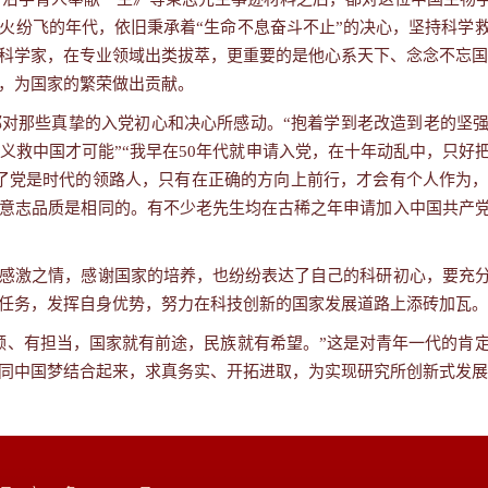
火纷飞的年代，依旧秉承着“生命不息奋斗不止”的决心，坚持科学
科学家，在专业领域出类拔萃，更重要的是他心系天下、念念不忘国
，为国家的繁荣做出贡献。
对那些真挚的入党初心和决心所感动。“抱着学到老改造到老的坚强
义救中国才可能”“我早在
50
年代就申请入党，在十年动乱中，只好把
了党是时代的领路人，只有在正确的方向上前行，才会有个人作为
意志品质是相同的。有不少老先生均在古稀之年申请加入中国共产
感激之情，感谢国家的培养，也纷纷表达了自己的科研初心，要充
任务，发挥自身优势，努力在科技创新的国家发展道路上添砖加瓦。
领、有担当，国家就有前途，民族就有希望。
”
这是对青年一代的肯
同中国梦结合起来，求真务实、开拓进取，为实现研究所创新式发展