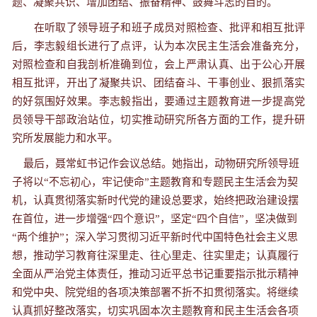
题、凝聚共识、增加团结、振奋精神、鼓舞斗志的目的。
在听取了领导班子和班子成员对照检查、批评和相互批评
后，李志毅组长进行了点评，认为本次民主生活会准备充分，
对照检查和自我剖析准确到位，会上严肃认真、出于公心开展
相互批评，开出了凝聚共识、团结奋斗、干事创业、狠抓落实
的好氛围好效果。李志毅指出，要通过主题教育进一步提高党
员领导干部政治站位，切实推动研究所各方面的工作，提升研
究所发展能力和水平。
最后，聂常虹书记作会议总结。她指出，动物研究所领导班
子将以“不忘初心，牢记使命”主题教育和专题民主生活会为契
机，认真贯彻落实新时代党的建设总要求，始终把政治建设摆
在首位，进一步增强“四个意识”，坚定“四个自信”，坚决做到
“两个维护”；深入学习贯彻习近平新时代中国特色社会主义思
想，推动学习教育往深里走、往心里走、往实里走；认真履行
全面从严治党主体责任，推动习近平总书记重要指示批示精神
和党中央、院党组的各项决策部署不折不扣贯彻落实。将继续
认真抓好整改落实，切实巩固本次主题教育和民主生活会各项