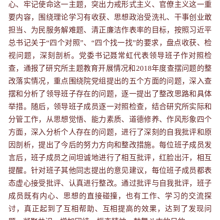
心、牢记使命这一主题，突出力戒形式主义、官僚主义这一重
要内容，围绕理论学习有收获、思想政治受洗礼、干事创业敢
担当、为民服务解难题、清正廉洁作表率的目标，按照习近平
总书记关于“四个对照”、“四个找一找”的要求，盘点收获、检
视问题，深刻剖析。党委书记聂常虹代表领导班子作对照检
查，通报了研究所主题教育开展情况和
2018
年度查摆问题的整
改落实情况，重点围绕院党组提出的五个方面的问题，深入查
摆和分析了领导班子存在的问题，逐一提出了整改思路和具体
举措。随后，领导班子成员逐一对照检查，结合研究所实际和
分管工作，从思想觉悟、能力素质、道德修养、作风形象四个
方面，深入分析个人存在的问题，进行了深刻的自我批评和原
因剖析，提出了今后的努力方向和整改措施。每位班子成员发
言后，班子成员之间坦诚地进行了相互批评，红脸出汗，相互
提醒。针对班子其他同志提出的意见建议，每位班子成员都表
态虚心接受批评、认真进行整改。通过批评与自我批评，班子
成员既有内心、思想的直接碰撞，也有工作、学习的交流探
讨，真正起到了互相帮助、互相提高的效果，达到了发现问