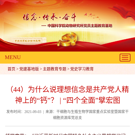
MENU
Toggl
navig
首页
>
党建基地版
>
主题教育专题
>
党史学习教育
（44）为什么说理想信念是共产党人精
神上的“钙”？ | “四个全面”擘宏图
发布时间：2021-09-03 | 来源：干细胞与生殖生物学国家重点实验室暨国家干
细胞资源库党总支