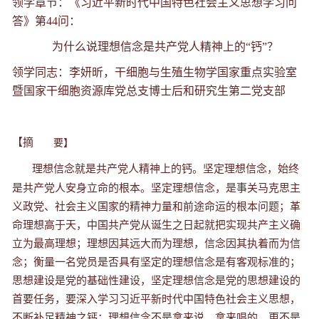
领学章节：《习近平新时代中国特色社会主义思想学习问
答》第44问：
为什么说理想信念是共产党人精神上的“钙”？
领学同志：李妍昕，干细胞与生殖生物学国家重点实验室
暨国家干细胞资源库党总支博士后和研究生第二党支部
【摘
要】
理想信念就是共产党人精神上的钙。坚定理想信念，始终
是共产党人安身立命的根本。坚定理想信念，是事关马克思主
义政党、社会主义国家的精神力量和前途命运的根本问题；革
命理想高于天，中国共产党从诞生之日起就把实现共产主义确
立为最高理想；理想因其远大而为理想，信念因其执着而为信
念；衡量一名党员是否具有坚定的理想信念是有客观标准的；
思想建设是党的基础性建设，坚定理想信念是党的思想建设的
首要任务，要深入学习习近平新时代中国特色社会主义思想，
不断补足精神之钙；理想信念不是拿来说、拿来唱的，更不是