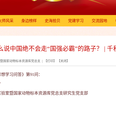
大师风采
身边榜样
史海拾贝
党建学习
交流园地
么说中国绝不会走“国强必霸”的路子？ | 
验室暨国家动物标本资源库党总支 | 【
打印
】 【
关闭
】
想学习问答》第91问：
？
实验室暨国家动物标本资源库
党总支
研究生党
支部