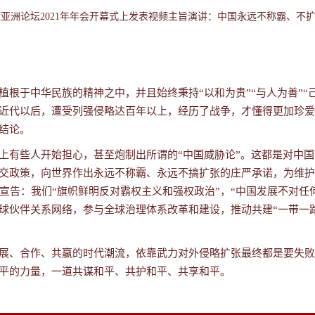
亚洲论坛2021年年会开幕式上发表视频主旨演讲：中国永远不称霸、不
根于中华民族的精神之中，并且始终秉持“以和为贵”“与人为善”“
近代以后，遭受列强侵略达百年以上，经历了战争，才懂得更加珍爱
结论。
上有些人开始担心，甚至炮制出所谓的“中国威胁论”。这都是对中
交政策，向世界作出永远不称霸、永远不搞扩张的庄严承诺，为维护
宣告：我们“旗帜鲜明反对霸权主义和强权政治”，“中国发展不对
球伙伴关系网络，参与全球治理体系改革和建设，推动共建“一带一
展、合作、共赢的时代潮流，依靠武力对外侵略扩张最终都是要失败
平的力量，一道共谋和平、共护和平、共享和平。