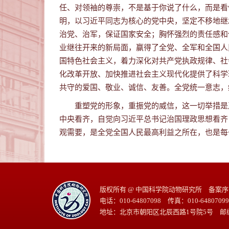
任、对领袖的尊崇，不是基于你说了什么，而是看
明，以习近平同志为核心的党中央，坚定不移地继
治党、治军，保证国家安全；胸怀强烈的责任感和
业继往开来的新局面，赢得了全党、全军和全国人
国特色社会主义，着力深化对共产党执政规律、社
化改革开放、加快推进社会主义现代化提供了科学
共守的爱国、敬业、诚信、友善。全党统一意志，
重塑党的形象，重振党的威信，这一切举措是
中央看齐，自觉向习近平总书记治国理政思想看齐
观需要，是全党全国人民最高利益之所在，也是每
版权所有 @ 中国科学院动物研究所 备案序号：
电话：010-64807098 传真：010-64807099
地址：北京市朝阳区北辰西路1号院5号 邮编: