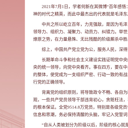
2021年7月1日，学者何新在其微博“百年
神的时代之精英，而此中最杰出的代表就是毛泽东
中共之所以屹立百年，力克强敌，是因为毛泽
领导力、组织力、凝聚力、动员力、纠错力。举世
燎原之势，在力量悬殊、无比残酷的阶级厮杀中胜
综上，
中国共产党
立党为公，服务人民，深得
长期革命斗争和社会主义建设实践证明党中央
央的统一领导，向党中央看齐。事在四方，要在中
的整体，使党成为一支组织严密、行动一致的有战
行党的正确领导。
背离党的组织原则，将导致政令不畅、各自为
观，
一些共产党员领导干部违背初心，贪赃枉法，
的根本保证。全党9514.8万党员，特别是各级
信息和思潮，务必保持清醒的头脑，牢记入党誓词
“自从人类被划分为阶级以后，阶级的核心就