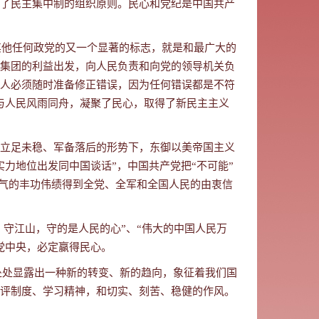
了民主集中制的组织原则。民心和党纪是中国共产
于其他任何政党的又一个显著的标志，就是和最广大的
集团的利益出发
，
向人民负责和向党的领导机关负
人必须随时准备修正错误，因为任何错误都是不符
与人民风雨同舟，凝聚了民心，取得了新民主主义
立足未稳、军备落后的形势下，东御以美帝国主义
实力地位出发同中国谈话”
，中国共产党把“不可能”
吐气的丰功伟绩得到全党、全军和全国人民的由衷信
、守江山，守的是人民的心”
、“伟大的中国人民万
党中央，必定
赢得
民心。
处处显露出一种新的转变、新的趋向，象征着我们国
评制度、学习精神，和切实、刻苦、稳健的作风。