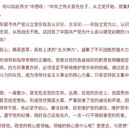
感悟：何以如此伟大”中感叹：“中共之伟大首先在于，从立党开始，就
。
东赋予共产党以立党宗旨及认识论、方法论——宗旨立党为公，认识
无双，从而战无不胜。这回答了中国共产党为什么会以建党初期的59
出！
民心
；精英荟萃，具有上述的“五大神力”，凝聚了
不可战胜的强大力
的领导和指导思想的正确性。党章对党的各级组织的职责有明确规定
央。四方的事要办好，必须坚定不移地维护党中央的权威。通过
民主
斗力的队伍，成为领导社会主义事业的核心力量。只有
坚持
民主集中
政、一盘散沙，甚至危及党的生存。远溯，在党的历史上，张国焘另
甚至结党营私，形成惊世窝腐大案，严重损害了党的威信和声誉。
因
党员领导干部，务必坚守初心、廉洁自律，自觉维护党的威信，维护党
，遵守党的纪律，用好自己这张名片，一言一行不得损害党的形象，
是政党。政党的核心是领袖。领袖的核心是什么呢？是意志，与思想”