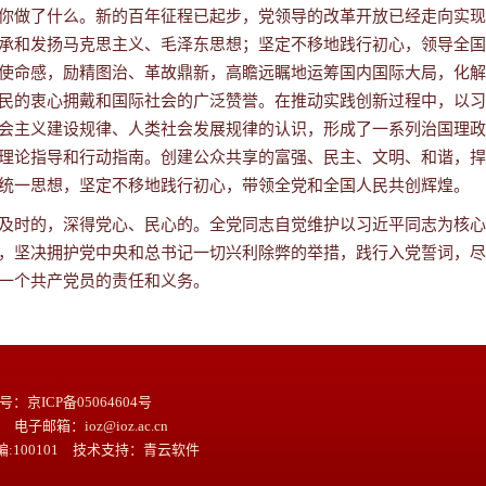
你做了什么。新的百年征程已起步，党领导的改革开放已经走向实现
承和发扬马克思主义、毛泽东思想；坚定不移地践行初心，领导全国
使命感，励精图治、革故鼎新，高瞻远瞩地运筹国内国际大局，化解
民的衷心拥戴和国际社会的广泛赞誉。在推动实践创新过程中，以习
会主义建设规律、人类社会发展规律的认识，形成了一系列治国理政
理论指导和行动指南。创建公众共享的富强、民主、文明、和谐，捍
统一思想，坚定不移地践行初心，带领全党和全国人民共创辉煌。
及时的，深得党心、民心的。全党同志自觉维护以习近平同志为核心
，坚决拥护党中央和总书记一切兴利除弊的举措，践行入党誓词，尽
一个共产党员的责任和义务。
京ICP备05064604号
 电子邮箱：ioz@ioz.ac.cn
100101 技术支持：
青云软件