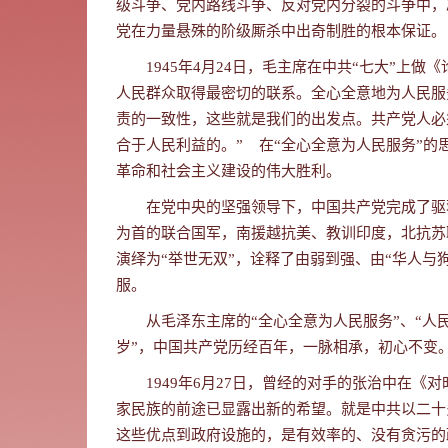
级斗争、党内路线斗争、反对党内分裂的斗争中，
党在力量悬殊的阶级厮杀中出奇制胜的根本保证。
1945年4月24日，毛主席在中共“七大”
人民群众取得最密切的联系。全心全意地为人民服
责的一致性
，
这些就是我们的出发点。共产党人必
合于人民利益的。”
在“全心全意为人民服务”
革命和社会主义建设的伟大胜利。
在党中央的坚强领导下，中国共产党完成了驱
为首的联合国军，南援越抗美、教训印度，北抗苏
演绎为“举世无双”，诠释了由弱到强、由“华人与
服。
从毛泽东主席的“全心全意为人民服务”
、“人
岁”，
中国共产党历经百年，一脉相承，初心不变
1949
年
6
月
27
日，曾经的对手的张治中在《对
家民族的前途已显露出新的希望。就是中共以二十
这些优点到政府设施的，是有效率的、没有贪污的