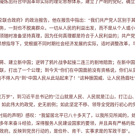
凝炼出符合中国革命实际的理论思想体系，建立了严明的党纪，确立
上做《论联合政府》的政治报告，他在报告中指出：“我们共产党人区别
务，一刻也不脱离群众
，
一切从人民的利益出发，而不是从个人或小
须随时准备坚持真理，因为任何真理都是符合于人民利益的；共产党
的思想指导下，党根据不同时期社会经济发展的实际，适时调整改革，
蒋、建立新中国；逆转了鸦片战争起接二连三的割地赔款；在新中国
联，打出了一个公理；到今天
“你们在中国面前没有资格说，你们从
狗不得入内”到“中国人民从此站起来了！”这种振国威、让人民扬眉
民万岁”
，到习近平总书记的“江山就是人民、人民就是江山，打江山
。如此伟大的政党，史无前例；如此坚定不移、领导全党践行初心的
时局的声明》感叹：“我留居北平已八十多天了，以我所见所闻的，
多年来奋斗经验，深得服务人民建设国家的要领，并且具有严格的批
政府。反映到党员行动的，是俭朴、肯干、实事求是的军政干部”。