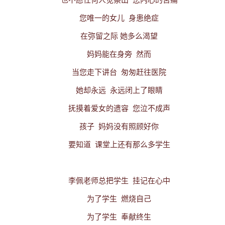
也不愿任何人觉察出
您内心的苦痛
您唯一的女儿
身患绝症
在弥留之际
她多么渴望
妈妈能在身旁
然而
当您走下讲台
匆匆赶往医院
她却永远
永远闭上了眼睛
抚摸着爱女的遗容
您泣不成声
孩子
妈妈没有照顾好你
要知道
课堂上还有那么多学生
李佩老师总把学生
挂记在心中
为了学生
燃烧自己
为了学生
奉献终生