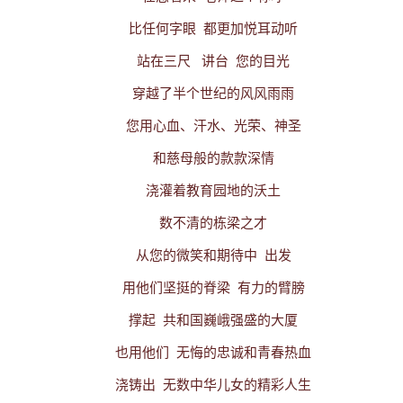
比任何字眼
都更加悦耳动听
站在三尺
讲台
您的目光
穿越了半个世纪的风风雨雨
您用心血、汗水、光荣、神圣
和慈母般的款款深情
浇灌着教育园地的沃土
数不清的栋梁之才
从您的微笑和期待中
出发
用他们坚挺的脊梁
有力的臂膀
撑起
共和国巍峨强盛的大厦
也用他们
无悔的忠诚和青春热血
浇铸出
无数中华儿女的精彩人生