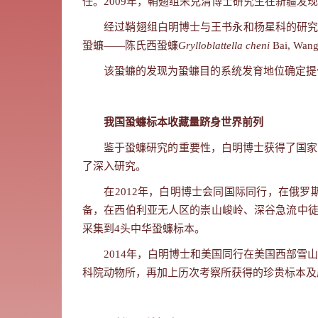
任。
2009
年，鞘翅组宋克清博士研究生在新疆发现
经过鞘翅组白明博士与王书永和杨星科的研
蛩蠊
——
陈氏西蛩蠊
Grylloblattella
cheni
Bai, Wang
该蛩蠊的发现为蛩蠊目的系统发育地位确定提
我国蛩蠊标本收藏量跻身世界前列
鉴于蛩蠊研究的重要性，白明博士获得了国家
了深入研究。
在
2012
年，白明博士会同国际同行，在俄罗
备，在西伯利亚无人区的崇山峻岭、深谷急流中
采集到
4
头中华蛩蠊标本。
2014
年，白明博士和美国同行在美国西部雪
科院动物所，再加上历次考察所获得的珍贵标本及