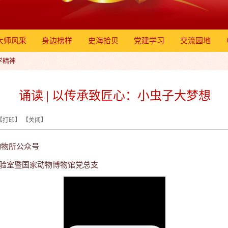
大师风采
身边榜样
史海拾贝
党建学习
交流园地
学精神
诵读 | 以传承致匠心：小虫子大梦想
【
打印
】 【
关闭
】
物所公众号
验室暨国家动物博物馆党总支