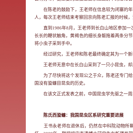
在陈老的鼓励下，王老师在信息较为闭塞的年
人，每次王老师结束考察回京向陈老汇报的时候，
直到
1986
年
8
月，王老师到长白山地区参加一
长长的鞭状触角，黄褐色的细长身躯拖着两条分节
将小虫子采到手中。
经过研究，王老师和陈老最终确定其为一个新
王老师无意中在长白山采到了一只小昆虫，却
为了尽快将这个发现公之于众，陈老还专门给
国没有蛩蠊目昆虫的历史。
在该文正式发表之前，中国昆虫学先驱之一周
陈氏西蛩蠊：我国昆虫区系研究重要进展
王书永老师在退休后，仍然在中科院动物所