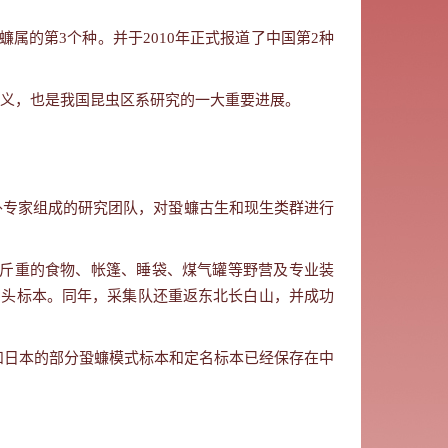
蠊属的第
3
个种。并于
2010
年正式报道了中国第
2
种
义，也是我国昆虫区系研究的一大重要进展。
外专家组成的研究团队，对蛩蠊古生和现生类群进行
斤重的食物、帐篷、睡袋、煤气罐等野营及专业装
6
头标本。同年，采集队还重返东北长白山，并成功
和日本的部分蛩蠊模式标本和定名标本已经保存在中