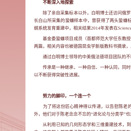
不断深入地探索
除了亲自采集标本以外，白明博士还访问俄罗
长白山所采集的蛩蠊样本中，曾获得了两头蛩蠊
纲系统发育重建中，相关结果
2014
年发表在
Scienc
基金委蛩蠊项目成员（首都师范大学任东教授
两篇，相关内容也被德国昆虫学新版教科书摘录，
通过白明博士领导的中美俄法德项目团队的不
传承是一种继承、一种自信、一种认同，同时
以不断获得突破性进展。
努力的脚印，一个连一个
为了将这份匠心精神得以传递，以告慰陈老
外，他们对于陈老念念不忘的
“
进化论与分类学
”
也
从利用已知的几何形态学和三维重建技术，