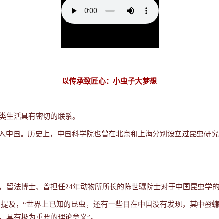
以传承致匠心：小虫子大梦想
类生活具有密切的联系。
入中国。历史上，中国科学院也曾在北京和上海分别设立过昆虫研究
，留法博士、曾担任
24
年动物所所长的陈世骧院士对于中国昆虫学
生提及，
“
世界上已知的昆虫，还有一些目在中国没有发现，其中蛩
，具有极为重要的理论意义
”
。