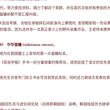
代，努力查找资料，竭力了解这个类群，并在其历次组织和参加的
蛩蠊却都不是汇报内容。
次会后考察，当他在滑坡碎石间俯身向上攀登时
,
发现眼前有一形似
的尾须。因为这并非一次真正意义上的野外采集作业，王老师未携
种：
中华蛩蠊
Galloisiana sinensis
。
成为在我国疆土上发现的第一头蛩蠊标本。
《昆虫学报》手书一封分量很重的推荐信，进而促成了该文的优先
尧先生也曾专门给王书永写信祝贺此发现，同时还力邀该文发表在其
鞘翅目形态与进化研究组（后简称鞘翅组）返聘。鞘翅组成员也继承