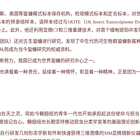
斯、美国等蛩蠊模式标本保存机构，检视模式标本和定名标本，对
标本的转录组样本，该样本经过与
1KITE
（
1K Insect Transcriptome Ev
e
上。此外，他还利用显微
CT
和三维重建技术，对首个缅甸琥珀中发
团队）还对古生蛩蠊进行研究，发现了中生代热河生物群蛩蠊新属
从而成为当今蛩蠊研究的权威资料。
断努力，我国已成为世界蛩蠊的研究中心之一。
也承载着一种责任，延续着一种情怀，彰显着一种精神。正是因为
的在天之灵，现如今鞘翅组的青年一代也开始承担起这份使命与担当
是铭记在心，鞘翅组也长期坚持推动昆虫分类学变革的基础理论创新
到自行研发几何形态学新软件和快速获得三维图像的
SIM
显微镜新仪