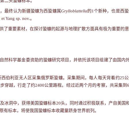
第二头蛩蠊标本。
究，最终认为新疆蛩蠊为西蛩蠊属
Grylloblattella
的
1
个新种，也是西蛩
 et Yang sp. nov.
。
供了重要素材，在探讨蛩蠊的起源与地理扩散方面具有极为重要的意
自然科学基金委资助的蛩蠊研究项目，并依托该项目组建了由国内
斯西伯利亚无人区采集俄罗斯蛩蠊。采集期间，每人每天背着约
25
公
徒步穿越，行走了约
2400
公里路程。经过近两个月的考察，共采集到
山及冰洞中，获得美国蛩蠊标本
20
头。同时通过积极联系，产自美国
原有标本，将使我国蛩蠊标本收藏量跻身世界前列。