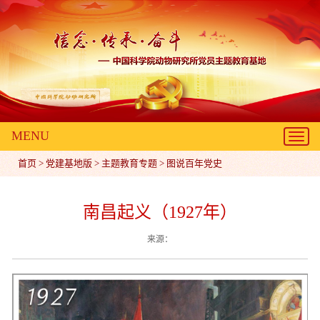
MENU
Toggl
navig
首页
>
党建基地版
>
主题教育专题
>
图说百年党史
南昌起义（1927年）
来源：