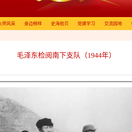
大师风采
身边榜样
史海拾贝
党建学习
交流园地
毛泽东检阅南下支队（1944年）