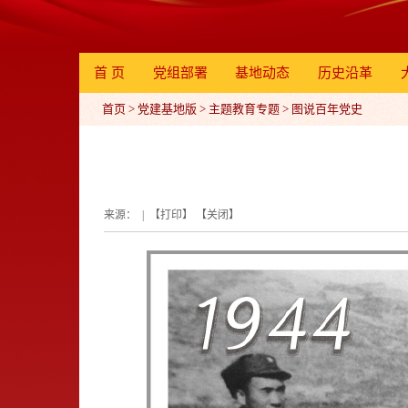
首 页
党组部署
基地动态
历史沿革
首页
>
党建基地版
>
主题教育专题
>
图说百年党史
来源： | 【
打印
】 【
关闭
】