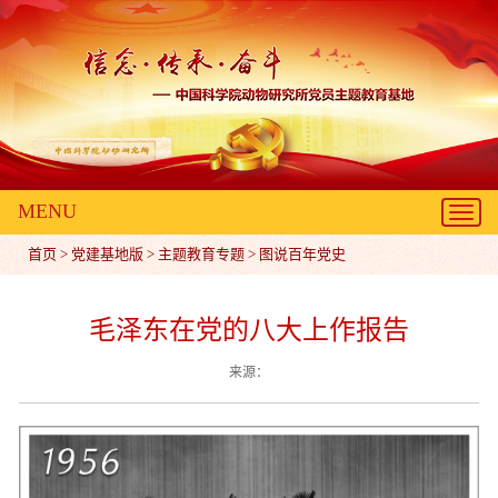
MENU
Toggl
navig
首页
>
党建基地版
>
主题教育专题
>
图说百年党史
毛泽东在党的八大上作报告
来源：