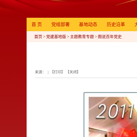
首 页
党组部署
基地动态
历史沿革
首页
>
党建基地版
>
主题教育专题
>
图说百年党史
来源： | 【
打印
】 【
关闭
】